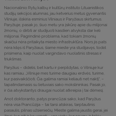
Nacionalinio Rytų kalbų ir kultūrų instituto Lituanistikos
studijų sekcijos alumnas, jau ketverius metus gyvenantis
Vilniuje, išskiria esminius Vilniaus ir Paryžiaus skirtumus.
Paryžiuje, pasak jo, šiuo metu yra įsikūrę apie du milijonai
žmonių, o dirbti ar studijuoti kasdien atvyksta dar keli
milijonai. Pagrindinė problema, kad tokiam žmonių
skaičiui nėra pritaikyta miesto infrastruktūra. Nors jis pats
nėra kilęs iš Paryžiaus, šiame mieste yra studijavęs, todėl
prisimena, kaip nuolat vargindavo nuolatinis stresas ir
triukšmas.
Paryžius – didelis, bet kartu ir perpildytas, o Vilniuje kur
kas ramiau. „Vilniuje mes turime daugiau erdvės, turime,
kur pasivaikščioti. Čia galima ramiai keliauti net naktį“, –
tapatindamasis su lietuviais sako mokslininkas. Pasak jo,
ir čia atvykstantys draugai nuolat atkreipia į tai dėmesį.
Anot doktoranto, patys prancūzai sako, kad Paryžius
nėra visa Prancūzija – tai tarsi atskiras, tarptautinis
pasaulis, pilnas užsieniečių. Mieste galima jaustis gerai, jei
žinai, kur eiti ir ko vengti – yra vietų, kur saugu, ir tokių,