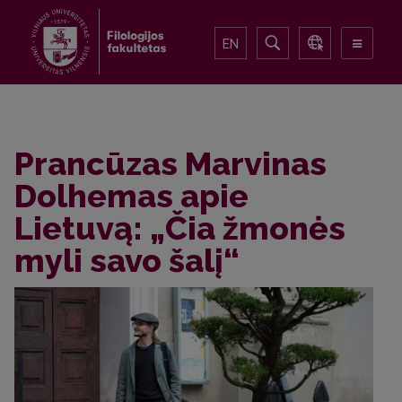
EN
Prancūzas Marvinas
Dolhemas apie
Lietuvą: „Čia žmonės
myli savo šalį“