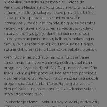
nuosekliau. Susisiekė su dėstytoja dr. Hélène de
Penanros iš Nacionalinio Rytų kalbų ir kultūrų instituto
Lituanistikos studijų sekcijos ir buvo pakviestas lankyti
lietuvių kalbos paskaitas. Jo studijos buvo itin
intensyvios. „Pradedi aštuntą ryto, baigi pusę dešimtos
vakaro“, – prisimena M. Dolhemas. Paskaitos vykdavo
vakarais, todėl jas galėjo derinti su dieninėmis rusų
kalbotyros studijomis. Lietuvių kalbos jis mokėsi trejus
metus, vėliau pradėjo studijuoti ir latvių kalbą. Baigęs
studijas doktorantas įgijo lituanistikos bakalauro laipsnį.
Kai M. Dolhemas studijavo magistrantūros antrame
kurse, turėjo galimybę vienam semestrui pagal mainų
programą atvykti studijuoti į VU. Tas pusmetis tapo lūžio
tašku – Vilnius jį taip patraukė, kad semestro pabaigoje
visai nenorėjo grįžti į Paryžių: „Nusprendžiau pasinaudoti
proga ir susiradau darbą: iš pradžių Latvijoje, vėliau –
Vilniuje“. Netrukus apsisprendė tęsti akademinę veiklą ir
įstojo į doktorantūrą VU.
Jo disertacijos tema – baltų ir slavų reliacinių būdvardžių