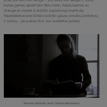
kurias geriau apeiti tam tikru metu. Keliaudamas su
drauge jis visada iš anksto suplanuoja maršrutą.
Neatsitiktinai prie Eifelio bokšto gausu smulkių prekeivių
ir sukčių – jie puikiai žino, kur susitelkia turistai.
Marvinas Dolhemas. Nuotr. Veslava Sidaravičienė