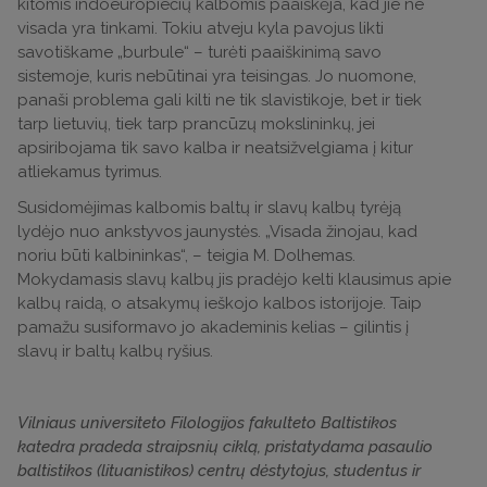
kitomis indoeuropiečių kalbomis paaiškėja, kad jie ne
visada yra tinkami. Tokiu atveju kyla pavojus likti
savotiškame „burbule“ – turėti paaiškinimą savo
sistemoje, kuris nebūtinai yra teisingas. Jo nuomone,
panaši problema gali kilti ne tik slavistikoje, bet ir tiek
tarp lietuvių, tiek tarp prancūzų mokslininkų, jei
apsiribojama tik savo kalba ir neatsižvelgiama į kitur
atliekamus tyrimus.
Susidomėjimas kalbomis baltų ir slavų kalbų tyrėją
lydėjo nuo ankstyvos jaunystės. „Visada žinojau, kad
noriu būti kalbininkas“, – teigia M. Dolhemas.
Mokydamasis slavų kalbų jis pradėjo kelti klausimus apie
kalbų raidą, o atsakymų ieškojo kalbos istorijoje. Taip
pamažu susiformavo jo akademinis kelias – gilintis į
slavų ir baltų kalbų ryšius.
Vilniaus universiteto Filologijos fakulteto Baltistikos
katedra pradeda straipsnių ciklą, pristatydama pasaulio
baltistikos (lituanistikos) centrų dėstytojus, studentus ir