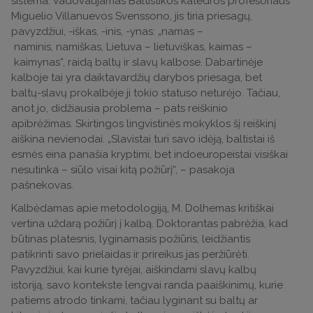
sistema. Vadovaujamas Baltistikos katedros profesoriaus
Miguelio Villanuevos Svenssono, jis tiria priesagų,
pavyzdžiui, -iškas, -inis, -ynas: „namas –
naminis, namiškas, Lietuva – lietuviškas, kaimas –
kaimynas“, raidą baltų ir slavų kalbose. Dabartinėje
kalboje tai yra daiktavardžių darybos priesaga, bet
baltų-slavų prokalbėje ji tokio statuso neturėjo. Tačiau,
anot jo, didžiausia problema – pats reiškinio
apibrėžimas. Skirtingos lingvistinės mokyklos šį reiškinį
aiškina nevienodai. „Slavistai turi savo idėją, baltistai iš
esmės eina panašia kryptimi, bet indoeuropeistai visiškai
nesutinka – siūlo visai kitą požiūrį“, – pasakoja
pašnekovas.
Kalbėdamas apie metodologiją, M. Dolhemas kritiškai
vertina uždarą požiūrį į kalbą. Doktorantas pabrėžia, kad
būtinas platesnis, lyginamasis požiūris, leidžiantis
patikrinti savo prielaidas ir prireikus jas peržiūrėti.
Pavyzdžiui, kai kurie tyrėjai, aiškindami slavų kalbų
istoriją, savo kontekste lengvai randa paaiškinimų, kurie
patiems atrodo tinkami, tačiau lyginant su baltų ar