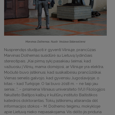
Marvinas Dolhemas. Nuotr. Veslava Sidaravičienė
Nusprendęs studijuoti ir gyventi Vilniuje, prancūzas
Marvinas Dolhemas susidūrė su Lietuvą lydinčiais
stereotipais. „Kai pirmą sykį pasakiau šeimai, kad
važiuosiu į Vilnių, mama domėjosi, ar Vilniuje yra elektra.
Močiutė buvo įsitikinusi, kad susikalbėsiu prancūziškai.
Vienas senelis galvojo, kad gyvensiu Jugoslavijoje, o
kitas – kad Turkijoje. O tai buvo 2018 m. – ne taip jau
seniai...“, – prisimena Vilniaus universiteto (VU) Filologijos
fakulteto Baltijos kalbų ir kultūrų instituto Baltistikos
katedros doktorantas. Tokių įsitikinimų atsiranda dėl
informacijos stokos – M. Dolhemo teigimu, mokykloje
apie Lietuvą nieko nepasakojama. Vis dėlto jis priduria