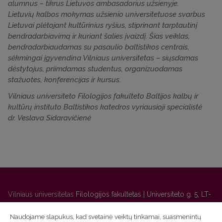
alumnus – tikrus Lietuvos ambasadorius užsienyje.
Lietuvių kalbos mokymas užsienio universitetuose svarbus
Lietuvai plėtojant kultūrinius ryšius, stiprinant tarptautinį
bendradarbiavimą ir kuriant šalies įvaizdį. Šias veiklas,
bendradarbiaudamas su pasaulio baltistikos centrais,
sėkmingai įgyvendina Vilniaus universitetas – siųsdamas
dėstytojus, priimdamas studentus, organizuodamas
stažuotes, konferencijas ir kursus.
Vilniaus universiteto Filologijos fakulteto Baltijos kalbų ir
kultūrų instituto Baltistikos katedros vyriausioji specialistė
dr. Veslava Sidaravičienė
Vilniaus universitetas
Filologijos fakultetas | Universiteto g. 5, LT-
01131 Vilnius
Naudojame slapukus, kad svetainė veiktų tinkamai, suasmenintų
Studijų skyriaus
(studijų ir tvarkaraščio klausimai) tel. (0 5) 268