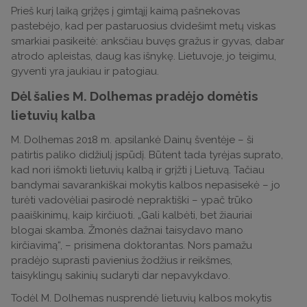
Prieš kurį laiką grįžęs į gimtąjį kaimą pašnekovas
pastebėjo, kad per pastaruosius dvidešimt metų viskas
smarkiai pasikeitė: anksčiau buvęs gražus ir gyvas, dabar
atrodo apleistas, daug kas išnykę. Lietuvoje, jo teigimu,
gyventi yra jaukiau ir patogiau.
Dėl šalies M. Dolhemas pradėjo domėtis
lietuvių kalba
M. Dolhemas 2018 m. apsilankė Dainų šventėje – ši
patirtis paliko didžiulį įspūdį. Būtent tada tyrėjas suprato,
kad nori išmokti lietuvių kalbą ir grįžti į Lietuvą. Tačiau
bandymai savarankiškai mokytis kalbos nepasisekė – jo
turėti vadovėliai pasirodė nepraktiški – ypač trūko
paaiškinimų, kaip kirčiuoti. „Gali kalbėti, bet žiauriai
blogai skamba. Žmonės dažnai taisydavo mano
kirčiavimą“, – prisimena doktorantas. Nors pamažu
pradėjo suprasti pavienius žodžius ir reikšmes,
taisyklingų sakinių sudaryti dar nepavykdavo.
Todėl M. Dolhemas nusprendė lietuvių kalbos mokytis