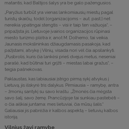
matantis, kad Baltijos šalys yra be galo pažengusios.
„Paryžius turbūt yra vienas lankomiausių miestų pagal
turistų skaičių, todėl [organizacijoms – aut. past.] net
nereikia ypatingai stengtis – visi ir taip ten važiuoja“, –
pripažįsta jis. Lietuvoje įvairios organizacijos rūpinasi
miesto turizmo plėtra ir, anot M. Dolhemo, tai veikia.
Jaunasis mokslininkas džiaugdamasis pasakoja, kad
pažįstami, atvykę į Vilnių, visada nori vėl čia apsilankyti.
„Pusbrolis, kuris čia lankėsi prieš dvejus metus, neseniai
parašė, kad būtinai turi grįžti – miestas labai gražus“, –
teigia pašnekovas.
Paklaustas, kas labiausiai įstrigo pirmą sykį atvykus į
Lietuvą, jis išskyrė tris dalykus. Pirmiausia – ramybę, antra
– žmonių santykį su savo kraštu. „Žmonės čia mėgsta
savo šalį, savo žemę. Prancūzijoje tai sunkiau pastebėti –
o čia aiškiai juntama: mes lietuviai, čia mūsų šalis.“
Galiausiai jis pabrėžia ir kalbos aspektą – lietuvių kalbos
istoriją.
Vilnius žavi ramybe