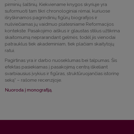
pirminių šaltinių. Kiekviename knygos skyriuje yra
suformuoti tam tikri chronologiniai rėmai, kuriuose
išryškinamos pagrindinių figūrų biografijos ir
nušviečiamas jų vaidmuo platesniame Reformacijos
kontekste. Pasakojimo aiškus ir glaustas stilius užtikrina
skaitomumą neprarandant gelmės, todėl jis vienodai
patrauklus tiek akademiniam, tiek plačiam skaitytojų
ratui.
Pagirtinas yra ir darbo nuoseklumas bei talpumas. Šis
efektas pasiekiamas į pasakojimą centrą iškeliant
svarbiausius įvykius ir figūras, struktūruojančias istorinę
seką“ – rašome recenzijoje.
Nuoroda į monografiją.