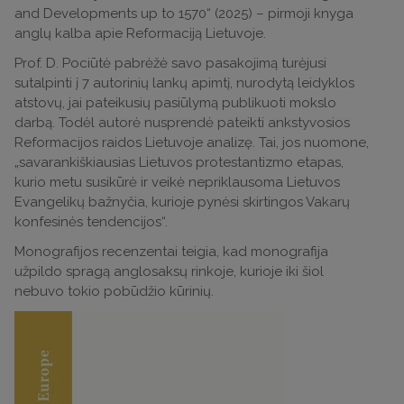
and Developments up to 1570“ (2025) – pirmoji knyga
anglų kalba apie Reformaciją Lietuvoje.
Prof. D. Pociūtė pabrėžė savo pasakojimą turėjusi
sutalpinti į 7 autorinių lankų apimtį, nurodytą leidyklos
atstovų, jai pateikusių pasiūlymą publikuoti mokslo
darbą. Todėl autorė nusprendė pateikti ankstyvosios
Reformacijos raidos Lietuvoje analizę. Tai, jos nuomone,
„savarankiškiausias Lietuvos protestantizmo etapas,
kurio metu susikūrė ir veikė nepriklausoma Lietuvos
Evangelikų bažnyčia, kurioje pynėsi skirtingos Vakarų
konfesinės tendencijos“.
Monografijos recenzentai teigia, kad monografija
užpildo spragą anglosaksų rinkoje, kurioje iki šiol
nebuvo tokio pobūdžio kūrinių.