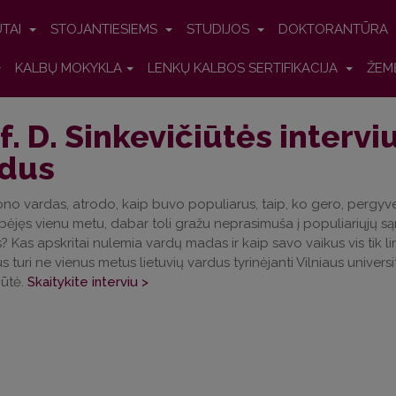
UTAI
STOJANTIESIEMS
STUDIJOS
DOKTORANTŪRA
KALBŲ MOKYKLA
LENKŲ KALBOS SERTIFIKACIJA
ŽEM
f. D. Sinkevičiūtės intervi
rdus
no vardas, atrodo, kaip buvo populiarus, taip, ko gero, pergyve
ibėjęs vienu metu, dabar toli gražu neprasimuša į populiariųjų sąr
 Kas apskritai nulemia vardų madas ir kaip savo vaikus vis tik lin
s turi ne vienus metus lietuvių vardus tyrinėjanti Vilniaus univer
iūtė.
Skaitykite interviu >