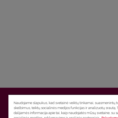
Vilniaus universitetas
Filologijos fakultetas | Universiteto g.
Naudojame slapukus, kad svetainė veiktų tinkamai, suasmenintų tu
skelbimus, teiktų socialinės medijos funkcijas ir analizuotų srautą. 
Studijų skyriaus
(studijų ir tvarkaraščio klausimai) tel. (0
dalijamės informacija apie tai, kaip naudojatės mūsų svetaine, su 
socialinės medijos, reklamavimo ir analizės partneriais.
Privatumo