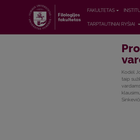
FAKULTETAS
INSTIT
TARPTAUTINIAI RYŠIAI
Pro
va
Kodėl Jo
taip suž
vardams?
klausimu
Sinkevič