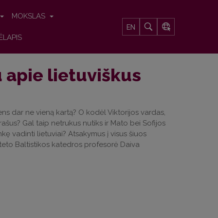
MOKSLAS
EN
ĖLAPIS
u apie lietuviškus
ns dar ne vieną kartą? O kodėl Viktorijos vardas,
ašus? Gal taip netrukus nutiks ir Mato bei Sofijos
kę vadinti lietuviai? Atsakymus į visus šiuos
siteto Baltistikos katedros profesorė Daiva