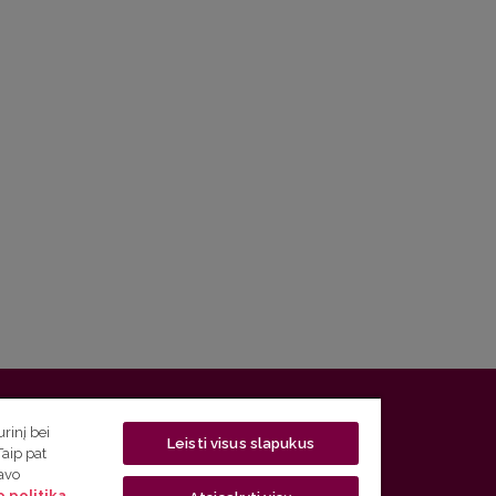
 5, LT-01131 Vilnius
rinį bei
Leisti visus slapukus
Taip pat
 5) 268 7208 | El. paštas
studijos@flf.vu.lt
savo
 politika