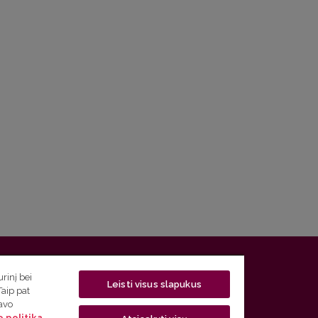
 5, LT-01131 Vilnius
rinį bei
Leisti visus slapukus
Taip pat
 5) 268 7208 | El. paštas
studijos@flf.vu.lt
savo
 politika