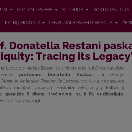
UTAI
STOJANTIESIEMS
STUDIJOS
DOKTORANTŪRA
KALBŲ MOKYKLA
LENKŲ KALBOS SERTIFIKACIJA
ŽEM
f. Donatella Restani paska
iquity: Tracing its Legacy
itę Lietuvoje viešės Bolonijos universiteto Kultūros paveldo
tamento
profesorė Donatella Restani
. Ji skaitys
ą
Music in Antiquity: Tracing its Legacy
, per kurią papasakos
tikos muzikos paveldą. Paskaita vyks anglų kalba, ji
ta
gegužės 8 dieną, trečiadienį, 11 h K1 auditorijoje
.
 norinčių prisijungti.