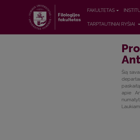
FAKULTETAS
INSTIT
TARPTAUTINIAI RYŠIAI
Pro
Ant
Šią sava
depar
paskait
apie An
numaty
Laukiame