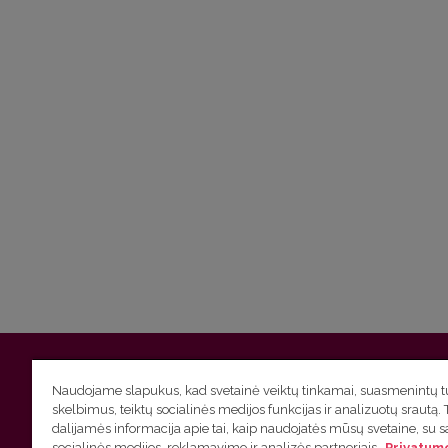
Vilniaus universitetas
Filologijos fakultetas | Universiteto g.
Naudojame slapukus, kad svetainė veiktų tinkamai, suasmenintų tu
skelbimus, teiktų socialinės medijos funkcijas ir analizuotų srautą. 
Studijų skyriaus
(studijų ir tvarkaraščio klausimai) tel. (0
dalijamės informacija apie tai, kaip naudojatės mūsų svetaine, su 
socialinės medijos, reklamavimo ir analizės partneriais.
Privatumo