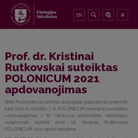
EN
Prof. dr. Kristinai
Rutkovskai suteiktas
POLONICUM 2021
apdovanojimas
BKKI Polonistikos centras džiaugiasi galėdamas pranešti,
kad 2021 m. birželio 7 d. POLONICUM premijos komitetas,
vadovaujamas J. M. Varšuvos universiteto rektoriaus,
nusprendė suteikti prof. dr. Kristinai Rutkovskai
POLONICUM 2021 apdovanojimą.