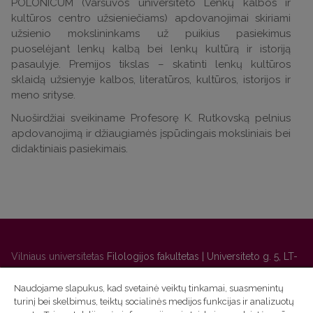
POLONICUM (Varšuvos universiteto Lenkų kalbos ir
kultūros centro užsieniečiams) apdovanojimai skiriami
užsienio mokslininkams už puikius pasiekimus
puoselėjant lenkų kalbą bei lenkų kultūrą ir istoriją
pasaulyje. Premijos tikslas – skatinti lenkų kultūros
sklaidą užsienyje kalbos, literatūros, kultūros, istorijos ir
meno srityse.
Nuoširdžiai sveikiname Profesorę K. Rutkovską pelnius
apdovanojimą ir džiaugiamės įspūdingais moksliniais bei
didaktiniais pasiekimais.
Vilniaus universitetas
Filologijos fakultetas | Universiteto g. 5, LT-
01131 Vilnius
Naudojame slapukus, kad svetainė veiktų tinkamai, suasmenintų
Studijų skyriaus
(studijų ir tvarkaraščio klausimai) tel. (0 5) 268
turinį bei skelbimus, teiktų socialinės medijos funkcijas ir analizuotų
7208 | El. paštas
studijos@flf.vu.lt