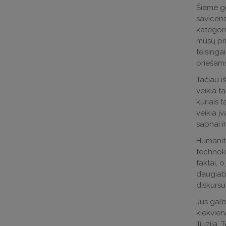
Šiame ge
savicenz
kategori
mūsų prie
teisinga
priešam
Tačiau i
veikia ta
kuriais 
veikia į
sapnai i
Humanitar
technokr
faktai, o
daugiaba
diskursu
Jūs galb
kiekviena
iliuzija