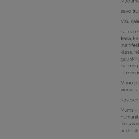
Madame 
savo tru
Visų šal
Tai nere
tiesa, k
manifest
klasė, nė
gali skir
baikerių
interesus
Mano pas
vienytis.
Kas bend
Mums – m
humanita
Reikalas
liudinin