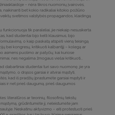
 žiniasklaidoje – nėra tikros nuomonių įvairovės,
 naikinanti bet kokio radikaliai kitokio požiūrio
, paveiktų svetimos valstybės propagandos, klaidingą
funkcionuoja tik paraleliai, jie niekaip nesusikerta
 tas, kad studentai bijo kelti klausimus, bijo
ormulavimą, o kaip paskatą atspėti vieną teisingą
ų bei kongresų, kritikuoti kalbantįjį – kolegą ar
uo asmens puolimo ar patyčių; kai kuriose
imai, nes negalima žmogaus viešai kritikuoti...
 dabartiniai studentai turi savo nuomonę, jie yra
mąstymo, o drąsos garsiai ir atvirai mąstyti,
tės, kad iš pradžių įprastumėte garsiai mąstyti ir
niais ir net prieš daugumą, prieš daugumos
: literatūros ar teorinių, filosofinių tekstų
o mąstymą, grūdintumėte jį, neleistumėte jam
saulyje. Neskatinu aktyvizmo – eiti protestuoti prieš
XXI a. pradžios, kai į tai buvo žiūrima neigiamai,