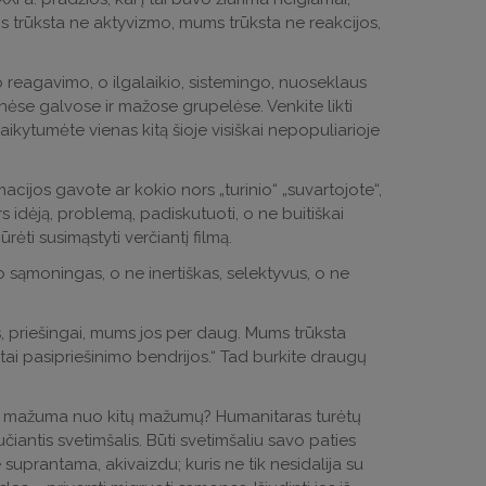
s trūksta ne aktyvizmo, mums trūksta ne reakcijos,
 reagavimo, o ilgalaikio, sistemingo, nuoseklaus
nėse galvose ir mažose grupelėse. Venkite likti
alaikytumėte vienas kitą šioje visiškai nepopuliarioje
acijos gavote ar kokio nors „turinio“ „suvartojote“,
rs idėją, problemą, padiskutuoti, o ne buitiškai
ūrėti susimąstyti verčiantį filmą.
to sąmoningas, o ne inertiškas, selektyvus, o ne
 priešingai, mums jos per daug. Mums trūksta
tai pasipriešinimo bendrijos.“ Tad burkite draugų
aip mažuma nuo kitų mažumų? Humanitaras turėtų
čiantis svetimšalis. Būti svetimšaliu savo paties
e suprantama, akivaizdu; kuris ne tik nesidalija su