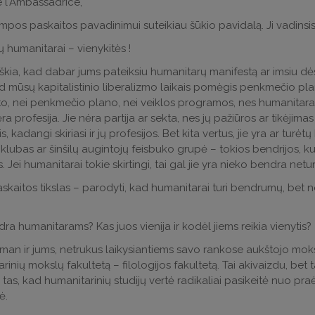
l‘Ambassadrice,
mpos paskaitos pavadinimui suteikiau šūkio pavidalą. Ji vadinsis
ių humanitarai – vienykitės !
iškia, kad dabar jums pateiksiu humanitarų manifestą ar imsiu dė
ad mūsų kapitalistinio liberalizmo laikais pomėgis penkmečio pla
o, nei penkmečio plano, nei veiklos programos, nes humanitarai n
ra profesija. Jie nėra partija ar sekta, nes jų pažiūros ar tikėjimas 
tis, kadangi skiriasi ir jų profesijos. Bet kita vertus, jie yra ar tu
 klubas ar šinšilų augintojų feisbuko grupė – tokios bendrijos, k
. Jei humanitarai tokie skirtingi, tai gal jie yra nieko bendra netu
kaitos tikslas – parodyti, kad humanitarai turi bendrumų, bet neturi
ra humanitarams? Kas juos vienija ir kodėl jiems reikia vienytis?
an ir jums, netrukus laikysiantiems savo rankose aukštojo mo
rinių mokslų fakultetą – filologijos fakultetą. Tai akivaizdu, be
 tas, kad humanitarinių studijų vertė radikaliai pasikeitė nuo pr
kė.