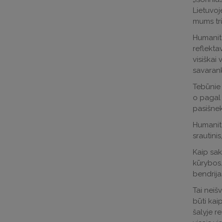
Lietuvoj
mums trū
Humanita
reflekta
visiškai 
savaran
Tebūnie 
o pagal 
pasišneku
Humanita
srautinis
Kaip sak
kūrybos.
bendrija
Tai neiš
būti kai
šalyje r