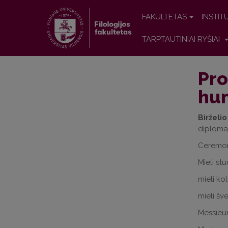
FAKULTETAS
INSTIT
TARPTAUTINIAI RYŠIAI
Pro
hum
Birželio
diplomai
Ceremoni
Mieli st
mieli ko
mieli šv
Messieu