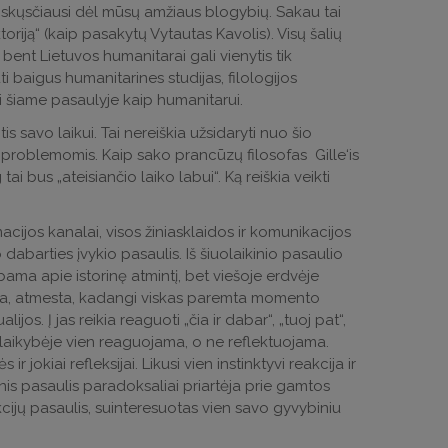
ir skųsčiausi dėl mūsų amžiaus blogybių. Sakau tai
riją“ (kaip pasakytų Vytautas Kavolis). Visų šalių
 bent Lietuvos humanitarai gali vienytis tik
 baigus humanitarines studijas, filologijos
ikti šiame pasaulyje kaip humanitarui.
is savo laikui. Tai nereiškia užsidaryti nuo šio
 problemomis. Kaip sako prancūzų filosofas Gille‘is
g tai bus „ateisiančio laiko labui“. Ką reiškia veikti
rmacijos kanalai, visos žiniasklaidos ir komunikacijos
dabarties įvykio pasaulis. Iš šiuolaikinio pasaulio
kalbama apie istorinę atmintį, bet viešoje erdvėje
trinta, atmesta, kadangi viskas paremta momento
jos. Į jas reikia reaguoti „čia ir dabar“, „tuoj pat“,
uolaikybėje vien reaguojama, o ne reflektuojama.
 jokiai refleksijai. Likusi vien instinktyvi reakcija ir
kinis pasaulis paradoksaliai priartėja prie gamtos
kcijų pasaulis, suinteresuotas vien savo gyvybiniu