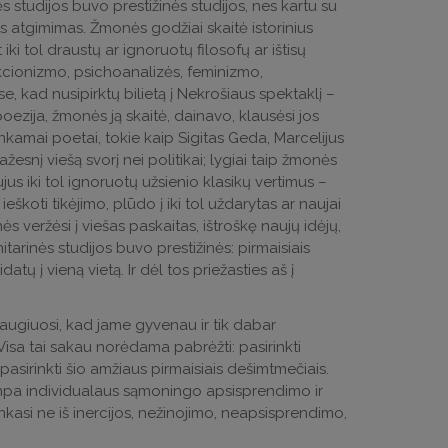
studijos buvo prestižinės studijos, nes kartu su
jos atgimimas. Žmonės godžiai skaitė istorinius
iki tol draustų ar ignoruotų filosofų ar ištisų
ukcionizmo, psichoanalizės, feminizmo,
, kad nusipirktų bilietą į Nekrošiaus spektaklį –
ezija, žmonės ją skaitė, dainavo, klausėsi jos
nkamai poetai, tokie kaip Sigitas Geda, Marcelijus
žesnį viešą svorį nei politikai; lygiai taip žmonės
us iki tol ignoruotų užsienio klasikų vertimus –
koti tikėjimo, plūdo į iki tol uždarytas ar naujai
nės veržėsi į viešas paskaitas, ištroškę naujų idėjų,
tarinės studijos buvo prestižinės: pirmaisiais
ų į vieną vietą. Ir dėl tos priežasties aš į
augiuosi, kad jame gyvenau ir tik dabar
Visa tai sakau norėdama pabrėžti: pasirinkti
 pasirinkti šio amžiaus pirmaisiais dešimtmečiais.
mpa individualaus sąmoningo apsisprendimo ir
nkasi ne iš inercijos, nežinojimo, neapsisprendimo,