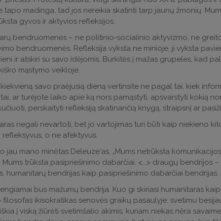
e tapo madinga, tad jos nereikia skatinti tarp jaunų žmonių. Mum
ksta gyvos ir aktyvios refleksijos.
rų bendruomenės – ne politinio-socialinio aktyvizmo, ne greito
vimo bendruomenės. Refleksija vyksta ne minioje, ji vyksta pavie
vieni ir atskiri su savo idėjomis. Burkitės į mažas grupeles, kad p
kiško mąstymo veikloje.
kiekvieną savo praėjusią dieną vertinsite ne pagal tai, kiek inform
tai, ar turėjote laiko apie ką nors pamąstyti, apsvarstyti kokią no
čiuoti, perskaityti refleksiją skatinančią knygą, straipsnį ar pasiži
ras negali nevartoti, bet jo vartojimas turi būti kaip niekieno ki
, refleksyvus, o ne afektyvus.
o jau mano minėtas Deleuze‘as, „Mums netrūksta komunikacijos,
 Mums trūksta pasipriešinimo dabarčiai. <...> draugų bendrijos – 
s, humanitarų bendrijas kaip pasipriešinimo dabarčiai bendrijas.
vengiamai bus mažumų bendrija. Kuo gi skiriasi humanitaras k
p filosofas ikisokratikas senovės graikų pasaulyje: svetimu besijau
eiškia į viską žiūrėti svetimšalio akimis, kuriam niekas nėra savaim