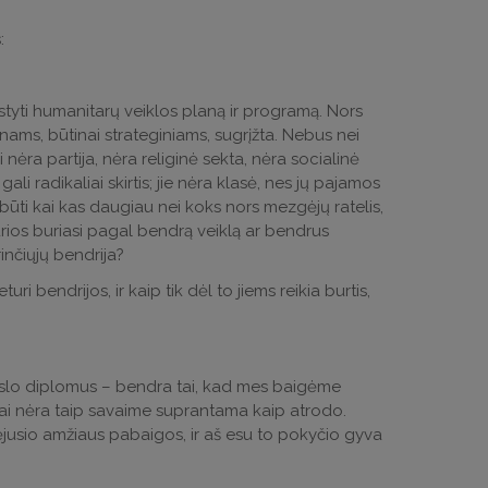
:
styti humanitarų veiklos planą ir programą. Nors
nams, būtinai strateginiams, sugrįžta. Nebus nei
ėra partija, nėra religinė sekta, nėra socialinė
gali radikaliai skirtis; jie nėra klasė, nes jų pajamos
rėtų būti kai kas daugiau nei koks nors mezgėjų ratelis,
urios buriasi pagal bendrą veiklą ar bendrus
rinčiųjų bendrija?
 bendrijos, ir kaip tik dėl to jiems reikia burtis,
kslo diplomus – bendra tai, kad mes baigėme
t tai nėra taip savaime suprantama kaip atrodo.
aėjusio amžiaus pabaigos, ir aš esu to pokyčio gyva