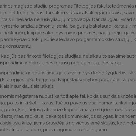
rines magistro studijų programas Filologijos fakultete žmonės re
ikri dėl to, ką čia ras. Tai sakau visiškai atsakingai, nes visą sa
ntais ir niekada nenusivyliau jų motyvacija. Dar daugiau, visad st
vyresnio amžiaus žmonių, seniai baigusių bakalauro, kartais ir mag
bet ieškančių, kaip jie sako, gyvenimo prasmės, naujų idėjų, galimy
pasitaikydavo tokių, kurie ateidavo po gamtamokslio studijų, į
ros konsultantų.
i, kad jūs pasirinkote filologijos studijas, nelaikau to savaime sup
isprendimu ir dėkoju, nes be jūsų nebūtų mūsų, dėstytojų.
isprendimas ir pasirinkimas jau savaime yra kone žygdarbis. Nes 
r į Filologijos fakultetą įstojo Nepriklausomybės pradžioje, tai pad
ais ir sunkiausiais laikais.
nomis mėgstama nuolat kartoti apie tai, kokiais sunkiais krizės 
a, po to ir iki šiol – karas. Tačiau pavojus visai humanitarikai ir
, po to, kai į Lietuvą atšliaužė kapitalizmas, o su juo – neolibera
uklestėjimas, radikaliai pakeitęs komunikacijos sąlygas. Ir pandemij
rasidėjusią krizę: jiems prasidėjus ne vienas ėmė skųstis, kad nebeg
tikėti tuo, ką daro, prasmingumu ar reikalingumu.