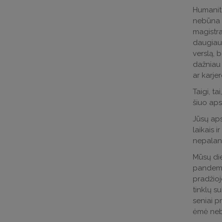
Humanita
nebūna t
magistra
daugiau 
verslą, 
dažniau 
ar karje
Taigi, ta
šiuo aps
Jūsų aps
laikais i
nepalanki
Mūsų die
pandemij
pradžioje
tinklų s
seniai p
ėmė nebe