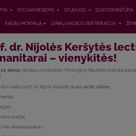
UTAI
STOJANTIESIEMS
STUDIJOS
DOKTORANTŪRA
KALBŲ MOKYKLA
LENKŲ KALBOS SERTIFIKACIJA
ŽEM
f. dr. Nijolės Keršytės lect
anitarai – vienykitės!
 22 dieną
Vilniaus universiteto Filologijos fakulteto bakalaurams
.
jos metu prof. dr. Nijolė Keršytė skaitė
lectio ultima
.
udentai,
legos,
entės svečiai,
rs les Ambassadeurs,