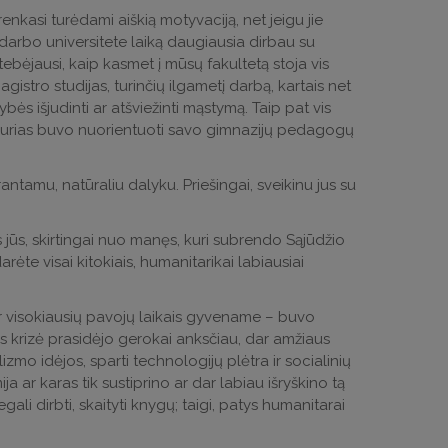
nkasi turėdami aiškią motyvaciją, net jeigu jie
vo darbo universitete laiką daugiausia dirbau su
ebėjausi, kaip kasmet į mūsų fakultetą stoja vis
istro studijas, turinčių ilgametį darbą, kartais net
bės išjudinti ar atšviežinti mąstymą. Taip pat vis
 kurias buvo nuorientuoti savo gimnazijų pedagogų
rantamu, natūraliu dalyku. Priešingai, sveikinu jus su
jūs, skirtingai nuo manęs, kuri subrendo Sąjūdžio
arėte visai kitokiais, humanitarikai labiausiai
ir visokiausių pavojų laikais gyvename – buvo
 jos krizė prasidėjo gerokai anksčiau, dar amžiaus
lizmo idėjos, sparti technologijų plėtra ir socialinių
a ar karas tik sustiprino ar dar labiau išryškino tą
ali dirbti, skaityti knygų; taigi, patys humanitarai