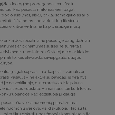
grįžta ideologinė propaganda, cenzūra ir
kiasi tuo, kad pasaulis matomas vien pagal
blogio ašis (mes, aišku, priklausome gėrio ašiai, o
šiai). Iš čia noras, kad vietos liktų tik vienai
iežtesnė kritika vertinama kaip paslauga mūsų
melo ar klaidos socialiniame pasaulyje daug dažniau
tikėtinumas ar įtikinamumas susijęs ne su faktais,
 vertybinėmis nuostatomis. O vietoj melo ar klaidos
imti to, kas akivaizdu, saviapgaulė, iliuzijos,
 kūryba.
s, jis gali suprasti taip, kaip kiti – žurnalistai,
prasti. Pasaulis – ne aktualijų pavidalu išnyrantys
d jie ne verifikuoja, o interpretuoja ir taip kuria
vienos tiesos nuostata. Humanitarai turi kurti tokius
a konkuruojančios, kad egzistuoja jų daugis.
į pasaulį: čia veikia nuomonių pliuralizmas ir
delė nuomonių įvairovė, visi diskutuoja... Tačiau tai
se – nėra tikrų diskusijų, nes žmonės komunikuoja tik