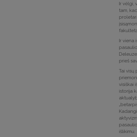
Ir vėlgi
tam, kad
proletar
įsisąmon
fakultetą
Ir viena 
pasaulio
Deleuze‘a
prieš sa
Tai visų 
priemonė
visiškai 
istorija
aktualybe
„betarpi
Kadangi n
aktyvizm
pasaulio
išlikimu.