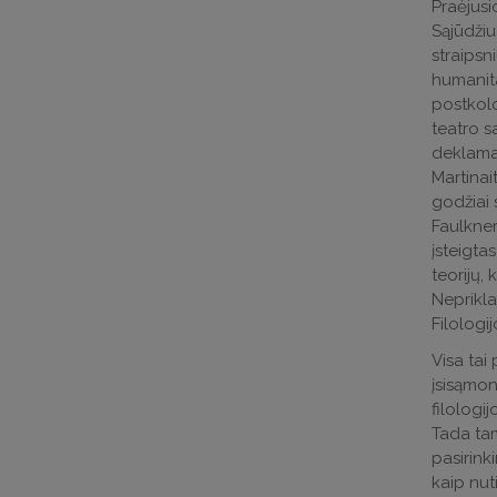
Praėjusi
Sąjūdžiu
straipsni
humanita
postkolo
teatro s
deklamav
Martinai
godžiai 
Faulkner
įsteigtas
teorijų,
Neprikla
Filologij
Visa tai
įsisąmon
filologi
Tada tam
pasirink
kaip nut