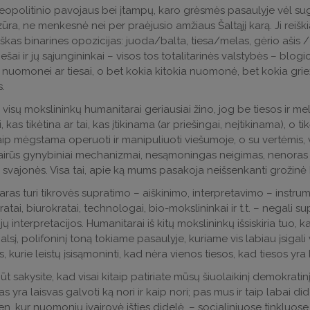
opolitinio pavojaus bei įtampų, karo grėsmės pasaulyje vėl su
ūra, ne menkesnė nei per praėjusio amžiaus Šaltąjį karą. Ji reiš
škas binarines opozicijas: juoda/balta, tiesa/melas, gėrio ašis / 
šai ir jų sąjungininkai – visos tos totalitarinės valstybės – blogio a
i nuomonei ar tiesai, o bet kokia kitokia nuomonė, bet kokia gr
s.
š visų mokslininkų humanitarai geriausiai žino, jog be tiesos ir 
i, kas tikėtina ar tai, kas įtikinama (ar priešingai, neįtikinama), o 
taip mėgstama operuoti ir manipuliuoti viešumoje, o su vertėmis,
vairūs gynybiniai mechanizmai, nesąmoningas neigimas, nenoras pri
r svajonės. Visa tai, apie ką mums pasakoja neišsenkanti grožinė
as turi tikrovės supratimo – aiškinimo, interpretavimo – instrumentu
atai, biurokratai, technologai, bio-mokslininkai ir t.t. – negali su
 jų interpretacijos. Humanitarai iš kitų mokslininkų išsiskiria tuo, ka
lsį, polifoninį toną tokiame pasaulyje, kuriame vis labiau įsigali 
s, kurie leistų įsisąmoninti, kad nėra vienos tiesos, kad tiesos yr
ūt sakysite, kad visai kitaip patiriate mūsų šiuolaikinį demokratin
s yra laisvas galvoti ką nori ir kaip nori; pas mus ir taip labai di
. Ten, kur nuomonių įvairovė išties didelė, – socialiniuose tinkluo