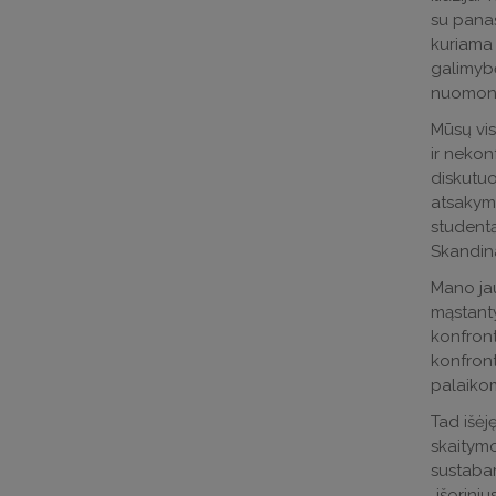
su panaš
kuriama 
galimybę
nuomon
Mūsų vis
ir nekonf
diskutuo
atsakymą
studentą
Skandina
Mano jau
mąstantys
konfront
konfront
palaiko
Tad išėję
skaitymo
sustabar
„išoriniu