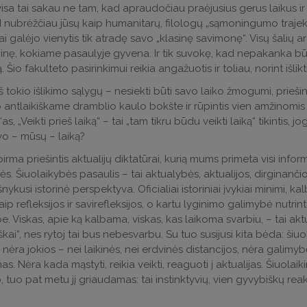
, visa tai sakau ne tam, kad apraudočiau praėjusius gerus laikus 
 nubrėžčiau jūsų kaip humanitarų, filologų „sąmoningumo trajekto
ai galėjo vienytis tik atradę savo „klasinę savimonę“. Visų šalių ar
inę, kokiame pasaulyje gyvena. Ir tik suvokę, kad nepakanka būti
. Šio fakulteto pasirinkimui reikia angažuotis ir toliau, norint išl
iš tokio išlikimo sąlygų – nesiekti būti savo laiko žmogumi, priešint
 antlaikiškame dramblio kaulo bokšte ir rūpintis vien amžinomis
s, „Veikti prieš laiką“ – tai „tam tikru būdu veikti laiką“ tikintis, jo
vo – mūsų – laiką?
pirma priešintis aktualijų diktatūrai, kurią mums primeta visi info
s. Šiuolaikybės pasaulis – tai aktualybės, aktualijos, dirginančio 
išnykusi istorinė perspektyva. Oficialiai istoriniai įvykiai minimi, 
 kaip refleksijos ir savirefleksijos, o kartu lyginimo galimybė nu
. Viskas, apie ką kalbama, viskas, kas laikoma svarbiu, – tai aktuali
škai“, nes rytoj tai bus nebesvarbu. Su tuo susijusi kita bėda: ši
ėra jokios – nei laikinės, nei erdvinės distancijos, nėra galimybės ir
as. Nėra kada mąstyti, reikia veikti, reaguoti į aktualijas. Šiuolai
, tuo pat metu jį griaudamas: tai instinktyvių, vien gyvybiškų rea