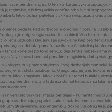
iais į save, bendraminčiais. O ten, kur kartais vyksta diskusijos –
tik jų regimybė, o iš tiesų veikia cenzūra arba švelni propaganda,
 arba tą kitokį požiūrį pateikianti tik kaip neišprususių kvailių
ę.
uomenės bėda ta, kad skirtingos nuomonės ir požiūriai vis labiau 
rontuoja, jie netgi vengia susidurti ir susikirsti. Viso to rezultatas
ti; o jiems užduotus klausimus jie suvokia ne kaip problemos suf
; diskusijos ir debatai pamažu pasitraukė iš mokslinių konferencij
 – tampa kone prasto tono ženklu; idėjų kritika nebeskiriama n
vijos šalyse neva buvo net panaikinti magistrinių darbų vieši gyn
ni kolegos, buvę mano studentai, tapę dėstytojais man sakė, kad
, bet jiems trūksta pasitikėjimo. O jeigu taip, jei jums trūksta ne 
uoti su kitokiu mąstymu, kitokiu požiūriu, tuomet burkitės, vienyki
uoti tarp bendraminčių, o tada išdrįstumėt kalbėtis ir su kitama
mas nuomones.
 iš universiteto burkitės į mažas bendrijas – humanitarines grupeles
 grupeles, diskusijų grupeles, kuriose palaikytumėte vienas kit
ėti, užmigti savaiminių suprantamybių, doxos, visuotinių tiesų pa
s“ priešus. Protestų kultūra, vėlgi skirtingai nuo XX a. pabaigos ir 