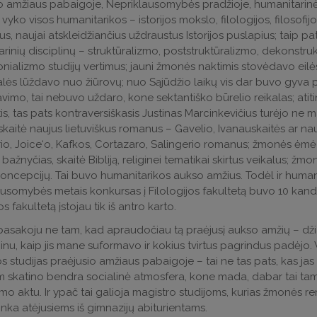
o amžiaus pabaigoje, Nepriklausomybės pradžioje, humanitarinės 
 vyko visos humanitarikos – istorijos mokslo, filologijos, filosofi
us, naujai atskleidžiančius uždraustus Istorijos puslapius; taip pat 
rinių disciplinų – struktūralizmo, poststruktūralizmo, dekonstr
nializmo studijų vertimus; jauni žmonės naktimis stovėdavo eilėse
alės lūždavo nuo žiūrovų; nuo Sąjūdžio laikų vis dar buvo gyva po
imo, tai nebuvo uždaro, kone sektantiško būrelio reikalas; atiti
tis, tas pats kontraversiškasis Justinas Marcinkevičius turėjo ne ma
skaitė naujus lietuviškus romanus – Gavelio, Ivanauskaitės ar nauj
io, Joice‘o, Kafkos, Cortazaro, Salingerio romanus; žmonės ėmė ieš
 bažnyčias, skaitė Bibliją, religinei tematikai skirtus veikalus; žmo
 koncepcijų. Tai buvo humanitarikos aukso amžius. Todėl ir humani
usomybės metais konkursas į Filologijos fakultetą buvo 10 kandidat
os fakultetą įstojau tik iš antro karto.
 pasakoju ne tam, kad apraudočiau tą praėjusį aukso amžių – dži
inu, kaip jis mane suformavo ir kokius tvirtus pagrindus padėjo. 
jos studijas praėjusio amžiaus pabaigoje – tai ne tas pats, kas jas
 skatino bendra socialinė atmosfera, kone mada, dabar tai ta
imo aktu. Ir ypač tai galioja magistro studijoms, kurias žmonės re
inka atėjusiems iš gimnazijų abiturientams.