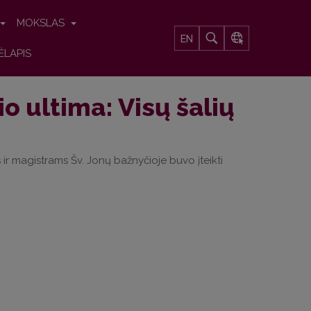
MOKSLAS
EN
ĖLAPIS
io ultima: Visų šalių
 ir magistrams Šv. Jonų bažnyčioje buvo įteikti