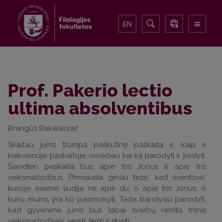
EN
Prof. Pakerio lectio
ultima absolventibus
Brangūs Bakalaurai!
Skaitau jums trumpą paskutinę paskaitą ir, kaip ir
kiekvienoje paskaitoje, norėčiau kai ką parodyti ir įrodyti.
Šiandien paskaita bus apie tris Jonus ir apie tris
veiksmažodžius. Pirmiausia ginsiu tezę, kad šventovė,
kurioje esame, liudija ne apie du, o apie tris Jonus, iš
kurių mums yra ko pasimokyti. Tada bandysiu parodyti,
kad gyvenime jums bus labai svarbu remtis trimis
veiksmažodžiais:
versti
,
leisti
ir
duoti
.