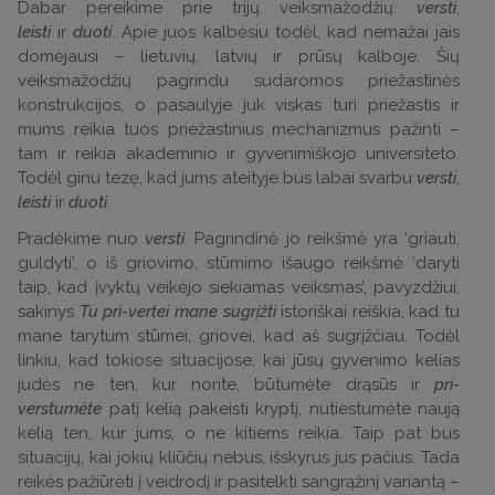
Dabar pereikime prie trijų veiksmažodžių:
versti
,
leisti
ir
duoti
. Apie juos kalbėsiu todėl, kad nemažai jais
domėjausi – lietuvių, latvių ir prūsų kalboje. Šių
veiksmažodžių pagrindu sudaromos priežastinės
konstrukcijos, o pasaulyje juk viskas turi priežastis ir
mums reikia tuos priežastinius mechanizmus pažinti –
tam ir reikia akademinio ir gyvenimiškojo universiteto.
Todėl ginu tezę, kad jums ateityje bus labai svarbu
versti
,
leisti
ir
duoti
.
Pradėkime nuo
versti
. Pagrindinė jo reikšmė yra ‘griauti,
guldyti’, o iš griovimo, stūmimo išaugo reikšmė ‘daryti
taip, kad įvyktų veikėjo siekiamas veiksmas’, pavyzdžiui,
sakinys
Tu pri-vertei mane sugrįžti
istoriškai reiškia, kad tu
mane tarytum stūmei, griovei, kad aš sugrįžčiau. Todėl
linkiu, kad tokiose situacijose, kai jūsų gyvenimo kelias
judės ne ten, kur norite, būtumėte drąsūs ir
pri-
verstumėte
patį kelią pakeisti kryptį, nutiestumėte naują
kelią ten, kur jums, o ne kitiems reikia. Taip pat bus
situacijų, kai jokių kliūčių nebus, išskyrus jus pačius. Tada
reikės pažiūrėti į veidrodį ir pasitelkti sangrąžinį variantą –