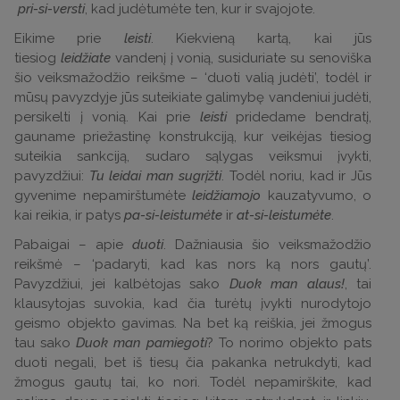
pri-si-versti
, kad judėtumėte ten, kur ir svajojote.
Eikime prie
leisti
. Kiekvieną kartą, kai jūs
tiesiog
leidžiate
vandenį į vonią, susiduriate su senoviška
šio veiksmažodžio reikšme – ‘duoti valią judėti’, todėl ir
mūsų pavyzdyje jūs suteikiate galimybę vandeniui judėti,
persikelti į vonią. Kai prie
leisti
pridedame bendratį,
gauname priežastinę konstrukciją, kur veikėjas tiesiog
suteikia sankciją, sudaro sąlygas veiksmui įvykti,
pavyzdžiui:
Tu leidai man sugrįžti
. Todėl noriu, kad ir Jūs
gyvenime nepamirštumėte
leidžiamojo
kauzatyvumo, o
kai reikia, ir patys
pa-si-leistumėte
ir
at-si-leistumėte
.
Pabaigai – apie
duoti
. Dažniausia šio veiksmažodžio
reikšmė – ‘padaryti, kad kas nors ką nors gautų’.
Pavyzdžiui, jei kalbėtojas sako
Duok man alaus!
, tai
klausytojas suvokia, kad čia turėtų įvykti nurodytojo
geismo objekto gavimas. Na bet ką reiškia, jei žmogus
tau sako
Duok man pamiegoti
? To norimo objekto pats
duoti negalì, bet iš tiesų čia pakanka netrukdyti, kad
žmogus gautų tai, ko nori. Todėl nepamirškite, kad