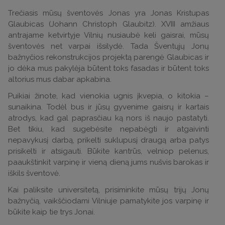
Trečiasis mūsų šventovės Jonas yra Jonas Kristupas
Glaubicas (Johann Christoph Glaubitz). XVIII amžiaus
antrajame ketvirtyje Vilnių nusiaubė keli gaisrai, mūsų
šventovės net varpai išsilydė. Tada Šventųjų Jonų
bažnyčios rekonstrukcijos projektą parengė Glaubicas ir
jo dėka mus pakylėja būtent toks fasadas ir būtent toks
altorius mus dabar apkabina.
Puikiai žinote, kad vienokia ugnis įkvepia, o kitokia –
sunaikina. Todėl bus ir jūsų gyvenime gaisrų ir kartais
atrodys, kad gal paprasčiau ką nors iš naujo pastatyti.
Bet tikiu, kad sugebėsite nepabėgti ir atgaivinti
nepavykusį darbą, prikelti suklupusį draugą arba patys
prisikelti ir atsigauti. Būkite kantrūs, velniop pelenus,
paaukštinkit varpinę ir vieną dieną jums nušvis barokas ir
iškils šventovė.
Kai paliksite universitetą, prisiminkite mūsų trijų Jonų
bažnyčią, vaikščiodami Vilniuje pamatykite jos varpinę ir
būkite kaip tie trys Jonai.