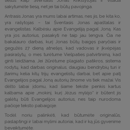
tiesūs kaip Šventasis Jonas Krikštytojas ir visada
sakytumėte tiesą, net jei tai būtų pavojinga.
Antrasis Jonas yra mums labai artimas, nes jis, be kita ko,
yra rašytojas – tai Šventasis Jonas apaštalas ir
evangelistas. Kalbėsiu apie Evangeliją pagal Joną. Kas
yra jos autorius, pasakyti ne taip jau lengva. Čia ne
bakalauro darbas, kurį Jonas būtų baigęs paryčiais ir
gegužės 27 dieną atnešęs, kad vadovas ir įkvėpėjas
pasirašytų, o mes turėtume Viešpaties patvirtinimą, kad
ginti leidžiama. Jei žiūrėtume plagiato patikros, sistema
rodytų, kad darbas originalus, daugiau bendrybių turi ir
įtarimų kelia kitų trijų evangelistų darbai, bet apie patį
Evangelijos pagal Joną autorių žinome vis tiek mažai. Vis
dėlto labai įdomu, kad šiame tekste penkis kartus
kalbama apie „mokinį, kurį Jėzus mylėjo“ ir būtent jis
galėtų būti Evangelijos autorius, nes taip nurodoma
pačioje teksto pabaigoje.
Todėl noriu palinkėti, kad būtumėte originalūs,
paslaptingi ir labai mylimi autoriai, kad ir ką jūs gyvenime
beveiktumėte.