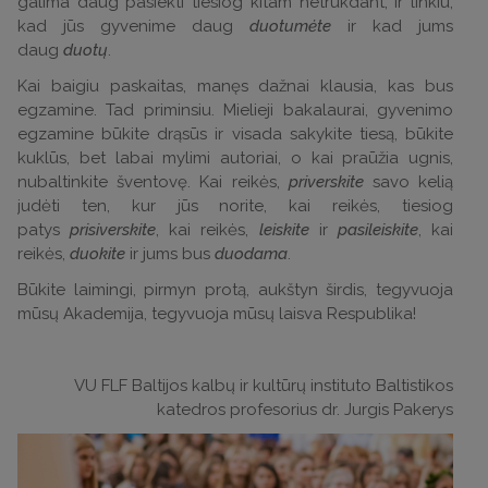
galima daug pasiekti tiesiog kitam netrukdant, ir linkiu,
kad jūs gyvenime daug
duotumėte
ir kad jums
daug
duotų
.
Kai baigiu paskaitas, manęs dažnai klausia, kas bus
egzamine. Tad priminsiu. Mielieji bakalaurai, gyvenimo
egzamine būkite drąsūs ir visada sakykite tiesą, būkite
kuklūs, bet labai mylimi autoriai, o kai praūžia ugnis,
nubaltinkite šventovę. Kai reikės,
priverskite
savo kelią
judėti ten, kur jūs norite, kai reikės, tiesiog
patys
prisiverskite
, kai reikės,
leiskite
ir
pasileiskite
, kai
reikės,
duokite
ir jums bus
duodama
.
Būkite laimingi, pirmyn protą, aukštyn širdis, tegyvuoja
mūsų Akademija, tegyvuoja mūsų laisva Respublika!
VU FLF Baltijos kalbų ir kultūrų instituto Baltistikos
katedros profesorius dr. Jurgis Pakerys