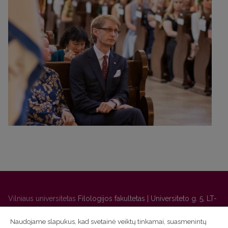
Vilniaus universitetas
Filologijos fakultetas | Universiteto g. 5, LT-
01131 Vilnius
Naudojame slapukus, kad svetainė veiktų tinkamai, suasmenintų
Studijų skyriaus
(studijų ir tvarkaraščio klausimai) tel. (0 5) 268