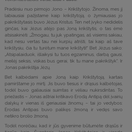
Pradėsiu nuo pirmojo Jono – Krikštytojo. Žinoma, mes jį
labiausiai pažįstame kaip krikštytoją, o žymiausias jo
pakrikštytasis buvo Jėzus Kristus. Ten net įvyko nedidelis
ginčas, kai Jėzus atėjo pas Joną krikštytis, o tas ėmė
atsisakinėti: „Žmogau, tu juk ypatingas, aš visiems sakiau,
kad nesu vertas tau nei kurpių atrišti, tai kaip aš tave
krikštysiu, čia tu turėtum mane krikštyti!“ Bet Jėzus sako:
„Atsipalaiduok, išlaikysi tu tuos egzaminus, darbą gausi,
meilėj seksis, viskas bus gerai, tik tu mane pakrikštyk“. Ir
Jonas pakrikštija Jėzų.
Bet kalbėdami apie Joną kaip Krikštytoją, kartais
pamirštame jo mirtį. Jis buvo tiesus ir drąsus kalbėtojas,
todėl buvo galiausiai suimtas ir vėliau nukirsdintas. To
priežastis – Jonas aštriai kritikavo Erodą Antipą dėl įvairių
dalykų ir vienas iš geriausiai žinomų – tai jo vedybos:
Erodas Antipas buvo palikęs žmoną ir vedęs savo
netikro brolio žmoną.
Todėl norėčiau, kad ir jūs gyvenime būtumėte drąsūs ir