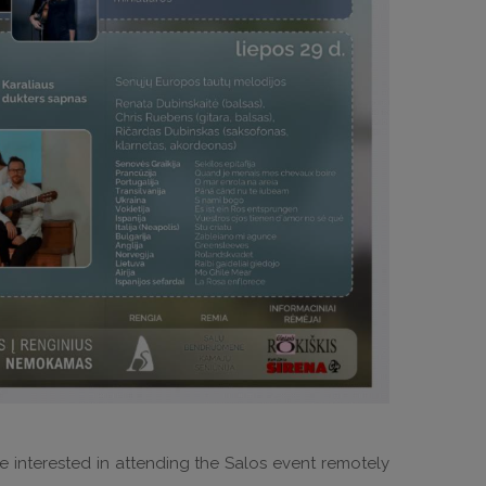
re interested in attending the Salos event remotely