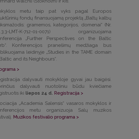
rnhard Wälchli (Stokholm) ir kiti.
kyklos metu taip pat vyks pagal Europos
ruktūrinių fondų finansuojamą projektą „Baltų kalbų
iksmažodis: gramemos, kategorijos, domenai“ (Nr.
9.3.3-LMT-K-712-01-0071) organizuojama
nferencija „Further Perspectives on the Baltic
erb“.
Konferencijos pranešimų medžiaga bus
blikuojama leidinyje „Studies in the TAME domain
 Baltic and its Neighbours“.
ograma >
gistracija dalyvauti mokykloje gyvai jau baigėsi.
rinčius dalyvauti nuotoliniu būdu kviečiame
istruotis iki
liepos 24 d.
Registracija >
ociacija „Academia Salensis“ vasaros mokyklos ir
nferencijos metu organizuoja Salų muzikos
tivalį.
Muzikos festivalio programa >