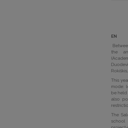
EN
Between
the an
(Acad
Duodevi
Rokiškis,
This yea
mode: l
be held 
also po
restricti
The Sal
school 
project