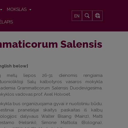
MOKSLAS
EN
ĖLAPIS
ammaticorum Salensis
nglish below]
ių metų liepos 26-31 dienomis rengiama
tuonioliktoji Salų kalbotyros vasaros mokykla
ademia Grammaticorum Salensis Duodevigesima.
kyklos vadovas prof. Axel Holvoet.
kykla bus organizuojama gyvai ir nuotoliniu būdu.
iestiniai pranešėjai skaitys paskaitas iš kalbų
pologijos: dalyvaus Walter Bisang (Mainz), Matti
estamo (Helsinki), Simone Mattiola (Bologna),