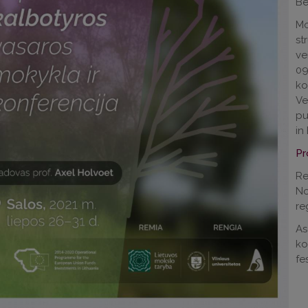
Be
Mo
st
ve
0
ko
V
pu
in
Pr
Re
No
reg
As
ko
fes