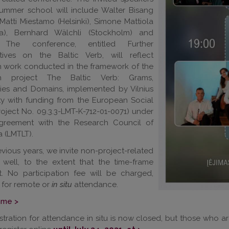
summer school will include Walter Bisang
 Matti Miestamo (Helsinki), Simone Mattiola
a), Bernhard Wälchli (Stockholm) and
. The conference, entitled Further
tives on the Baltic Verb, will reflect
h work conducted in the framework of the
ch project The Baltic Verb: Grams,
ies and Domains, implemented by Vilnius
ity with funding from the European Social
oject No. 09.3.3-LMT-K-712-01-0071) under
greement with the Research Council of
a (LMTLT).
evious years, we invite non-project-related
s well, to the extent that the time-frame
it. No participation fee will be charged,
for remote or
in situ
attendance.
mme >
stration for attendance in situ is now closed, but those who a