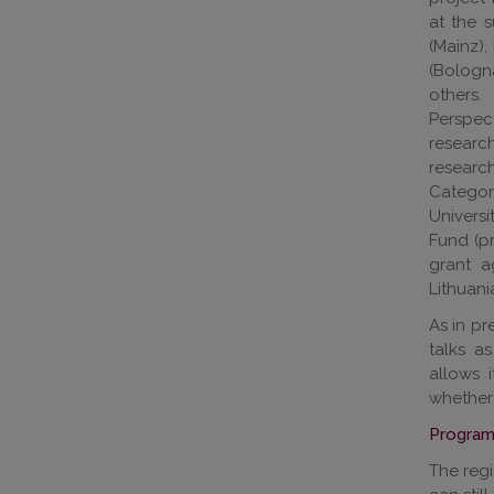
at the 
(Mainz),
(Bologn
others
Perspec
researc
resear
Categor
Univers
Fund (pr
grant a
Lithuani
As in pr
talks a
allows 
whether 
Progra
The regi