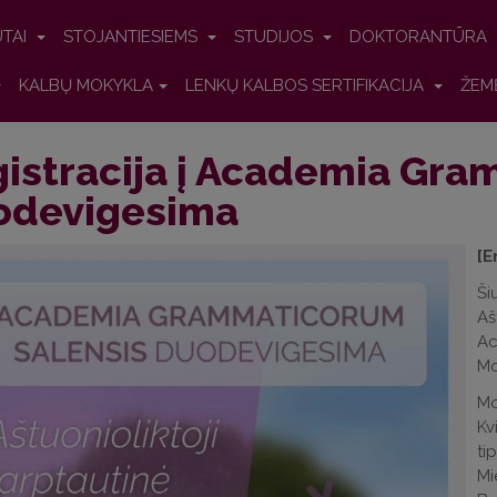
UTAI
STOJANTIESIEMS
STUDIJOS
DOKTORANTŪRA
KALBŲ MOKYKLA
LENKŲ KALBOS SERTIFIKACIJA
ŽEM
istracija į Academia Gr
odevigesima
[E
Š
Aš
Ac
Mo
Mo
Kv
ti
Mi