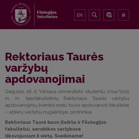
EN
Rektoriaus Taurės
varžybų
apdovanojimai
Gegužės 26 d. Vilniaus universiteto studentų 2014/2015
m. m. tarpfakultetinių Rektoriaus Taurės varžybų
apdovanojimų šventės metu buvo apdovanoti fakultetai
– atskirų varžybų nugalėtojai, prizininkai.
Rektoriaus Taurė buvo įteikta ir Filologijos
fakultetui, aerobikos varžybose
iškovojusiam II vietą. Sveikiname!