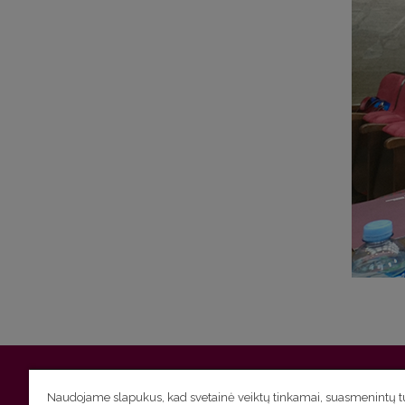
Vilniaus universitetas
Filologijos fakultetas | Universiteto g.
Naudojame slapukus, kad svetainė veiktų tinkamai, suasmenintų tu