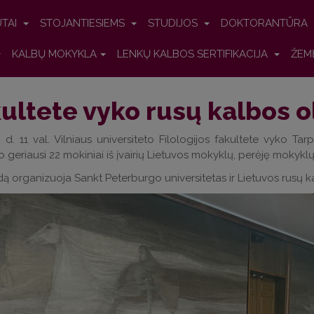
UTAI
STOJANTIESIEMS
STUDIJOS
DOKTORANTŪRA
KALBŲ MOKYKLA
LENKŲ KALBOS SERTIFIKACIJA
ŽEM
ultete vyko rusų kalbos 
d. 11 val. Vilniaus universiteto Filologijos fakultete vyko Ta
 geriausi 22 mokiniai iš įvairių Lietuvos mokyklų, perėję mokyklų
ą organizuoja Sankt Peterburgo universitetas ir Lietuvos rusų ka