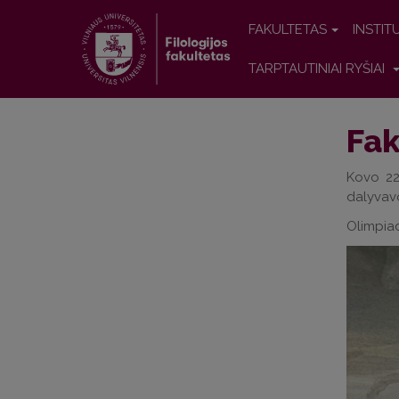
FAKULTETAS
INSTIT
TARPTAUTINIAI RYŠIAI
Fak
Kovo 22 
dalyvavo
Olimpiad