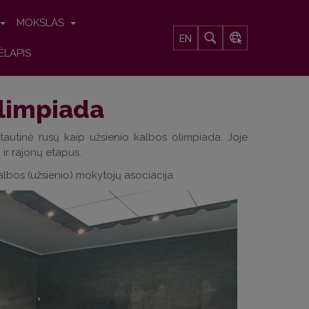
MOKSLAS
EN
ĖLAPIS
olimpiada
rptautinė rusų kaip užsienio kalbos olimpiada. Joje
 ir rajonų etapus.
lbos (užsienio) mokytojų asociacija.