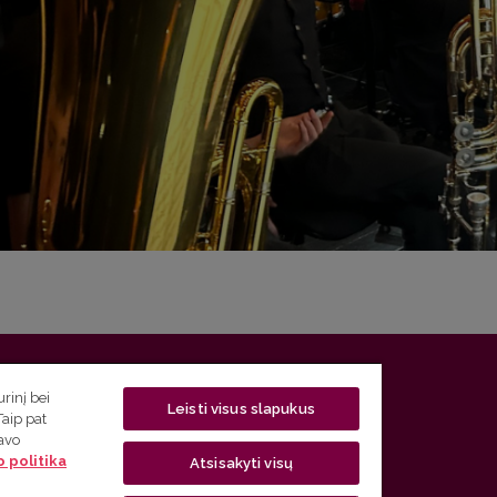
 5, LT-01131 Vilnius
rinį bei
Leisti visus slapukus
Taip pat
 5) 268 7208 | El. paštas
studijos@flf.vu.lt
savo
 politika
usimai) tel. (0 5) 268 7207 | El. paštas
flf@flf.vu.lt
Atsisakyti visų