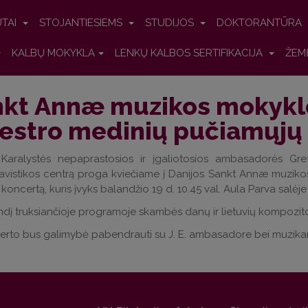
UTAI
STOJANTIESIEMS
STUDIJOS
DOKTORANTŪRA
KALBŲ MOKYKLA
LENKŲ KALBOS SERTIFIKACIJA
ŽEM
kt Annæ muzikos mokyklo
estro medinių pučiamųjų 
 Karalystės nepaprastosios ir įgaliotosios ambasadorės Grete
avistikos centrą proga kviečiame į Danijos Sankt Annæ muziko
 koncertą, kuris įvyks balandžio 19 d. 10.45 val. Aula Parva salėj
dį truksiančioje programoje skambės danų ir lietuvių kompozitori
erto bus galimybė pabendrauti su
J. E. ambasadore bei muzikan