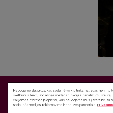
Vilniaus universitetas
Filologijos fakultetas | Universiteto g.
Naudojame slapukus, kad svetainė veiktų tinkamai, suasmenintų tu
skelbimus, teiktų socialinės medijos funkcijas ir analizuotų srautą. 
Studijų skyriaus
(studijų ir tvarkaraščio klausimai) tel. (0
dalijamės informacija apie tai, kaip naudojatės mūsų svetaine, su 
socialinės medijos, reklamavimo ir analizės partneriais.
Privatumo
Administracijos
(personalo, auditorijų ir komunikacijos kla