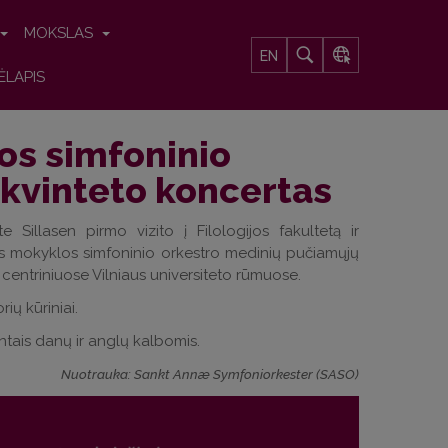
MOKSLAS
EN
ĖLAPIS
s simfoninio
kvinteto koncertas
 Sillasen pirmo vizito į Filologijos fakultetą ir
s mokyklos simfoninio orkestro medinių pučiamųjų
e centriniuose Vilniaus universiteto rūmuose.
ų kūriniai.
tais danų ir anglų kalbomis.
Nuotrauka: Sankt Annæ Symfoniorkester (SASO)