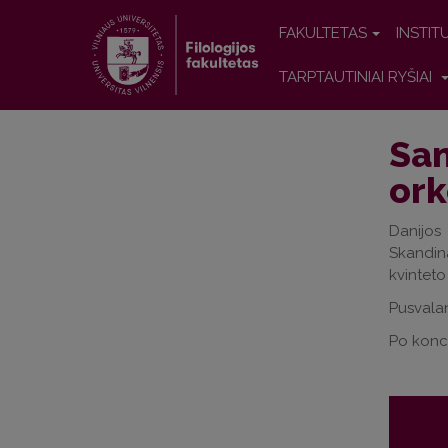
FAKULTETAS
INSTIT
TARPTAUTINIAI RYŠIAI
San
ork
Danijos
Skandin
kvinteto
Pusvalan
Po konc