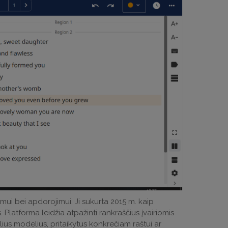
imui bei apdorojimui. Ji sukurta 2015 m. kaip
s. Platforma leidžia atpažinti rankraščius įvairiomis
ius modelius, pritaikytus konkrečiam raštui ar