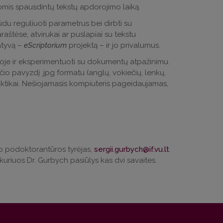
rmomis spausdintų tekstų apdorojimo laiką.
ūdu reguliuoti parametrus bei dirbti su
aštėse, atvirukai ar puslapiai su tekstu
atyvą –
eScriptorium
projektą – ir jo privalumus.
moje ir eksperimentuoti su dokumentų atpažinimu.
ščio pavyzdį .jpg formatu (anglų, vokiečių, lenkų,
raktikai. Nešiojamasis kompiuteris pageidaujamas,
eto podoktorantūros tyrėjas,
sergii.gurbych@if.vu.lt
.
kuriuos Dr. Gurbych pasiūlys kas dvi savaites.