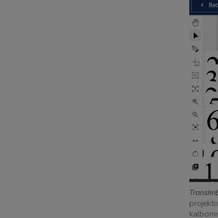
Transkri
projekt
kalbomis