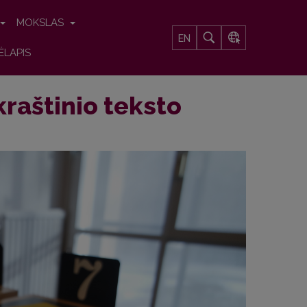
MOKSLAS
EN
ĖLAPIS
raštinio teksto