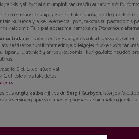
Šis įrankis gali žymiai sutrumpinti rankraščių ar retomis šriftų fo
 metu sužinosite, kaip pasirinkti tinkamiausią modelį, rankiniu b
ais, kuriuose yra keli elementai, pvz., tekstas su pastabomis par
gomis kalbomis. Taip pat aptarsime nemokamą
Transkribus
altern
jama trukmė:
1 valanda. Dalyviai galės sukurti paskyrą platfor
 atsinešti (arba turėti internetinėje prieigoje) nuskenuotą rankra
, ispanų, ukrainiečių ar rusų kalbomis), kurį galėsite naudoti p
tinas.
 vasario 6 d., 17.00–18.00 val.
A4 (2), Filologijos fakultetas
cija >>
as bus
anglų kalba
ir jį ves dr.
Sergii Gurbych
, Istorijos fakult
asis iš seminarų apie skaitmeninių humanitarinių mokslų įrankius, 