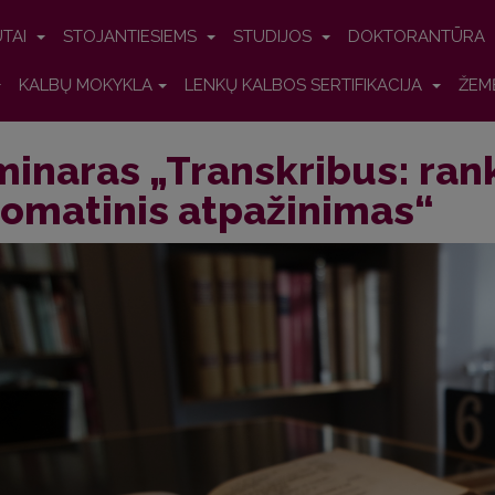
UTAI
STOJANTIESIEMS
STUDIJOS
DOKTORANTŪRA
KALBŲ MOKYKLA
LENKŲ KALBOS SERTIFIKACIJA
ŽEM
inaras „Transkribus: rank
omatinis atpažinimas“