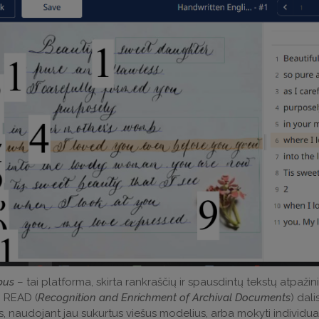
bus
– tai platforma, skirta rankraščių ir spausdintų tekstų atpažin
o READ (
Recognition and Enrichment of Archival Documents
) dali
, naudojant jau sukurtus viešus modelius, arba mokyti individual