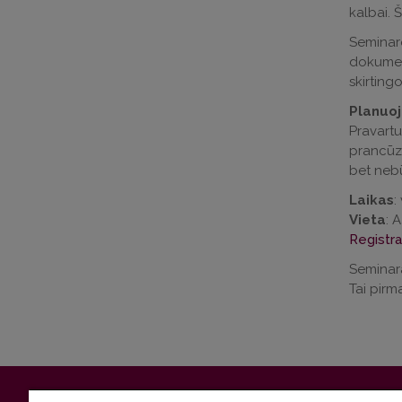
kalbai. 
Seminaro
dokument
skirtin
Planuo
Pravartu
prancūzų
bet nebū
Laikas
:
Vieta
: 
Registra
Seminar
Tai pirm