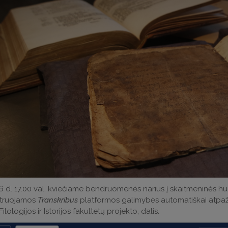
6 d. 17.00 val. kviečiame bendruomenės narius į skaitmeninės h
truojamos
Transkribus
platformos galimybės automatiškai atpažin
lologijos ir Istorijos fakultetų projekto, dalis.