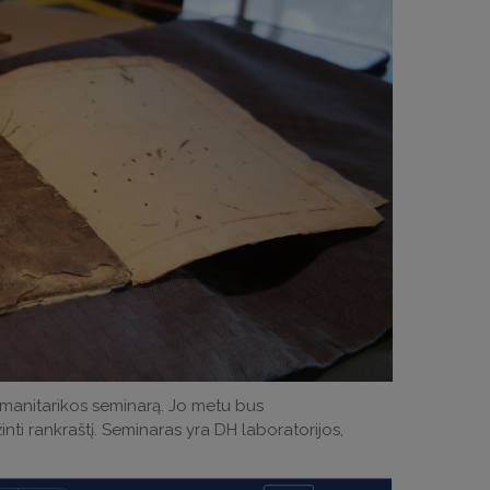
umanitarikos seminarą. Jo metu bus
ti rankraštį. Seminaras yra DH laboratorijos,