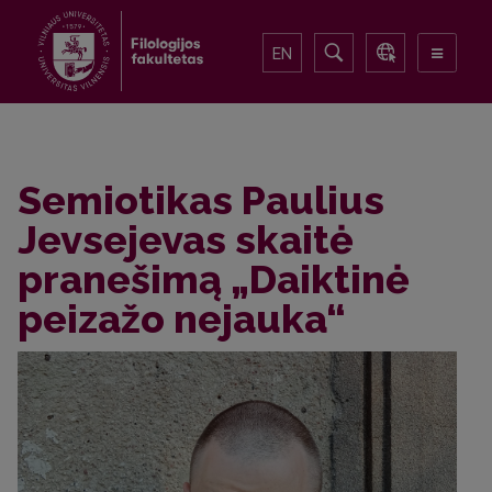
EN
Semiotikas Paulius
Jevsejevas skaitė
pranešimą „Daiktinė
peizažo nejauka“