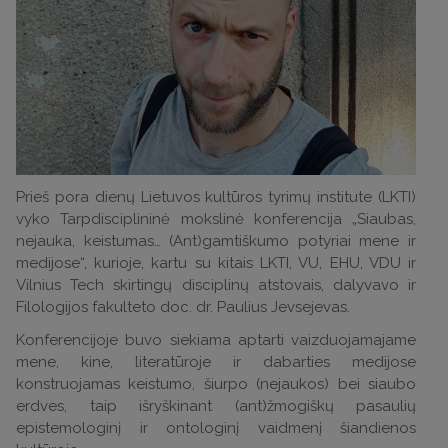
Prieš pora dienų Lietuvos kultūros tyrimų institute (LKTI)
vyko Tarpdisciplininė mokslinė konferencija „Siaubas,
nejauka, keistumas… (Ant)gamtiškumo potyriai mene ir
medijose“, kurioje, kartu su kitais LKTI, VU, EHU, VDU ir
Vilnius Tech skirtingų disciplinų atstovais, dalyvavo ir
Filologijos fakulteto doc. dr. Paulius Jevsejevas.
Konferencijoje buvo siekiama aptarti vaizduojamajame
mene, kine, literatūroje ir dabarties medijose
konstruojamas keistumo, šiurpo (nejaukos) bei siaubo
erdves, taip išryškinant (ant)žmogiškų pasaulių
epistemologinį ir ontologinį vaidmenį šiandienos