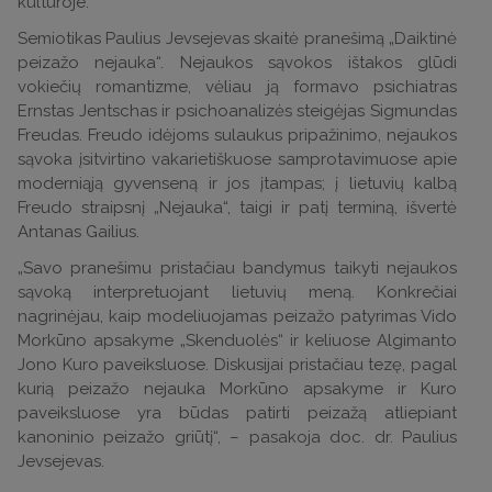
kultūroje.
Semiotikas Paulius Jevsejevas skaitė pranešimą „Daiktinė
peizažo nejauka“. Nejaukos sąvokos ištakos glūdi
vokiečių romantizme, vėliau ją formavo psichiatras
Ernstas Jentschas ir psichoanalizės steigėjas Sigmundas
Freudas. Freudo idėjoms sulaukus pripažinimo, nejaukos
sąvoka įsitvirtino vakarietiškuose samprotavimuose apie
moderniąją gyvenseną ir jos įtampas; į lietuvių kalbą
Freudo straipsnį „Nejauka“, taigi ir patį terminą, išvertė
Antanas Gailius.
„Savo pranešimu pristačiau bandymus taikyti nejaukos
sąvoką interpretuojant lietuvių meną. Konkrečiai
nagrinėjau, kaip modeliuojamas peizažo patyrimas Vido
Morkūno apsakyme „Skenduolės“ ir keliuose Algimanto
Jono Kuro paveiksluose. Diskusijai pristačiau tezę, pagal
kurią peizažo nejauka Morkūno apsakyme ir Kuro
paveiksluose yra būdas patirti peizažą atliepiant
kanoninio peizažo griūtį“, – pasakoja doc. dr. Paulius
Jevsejevas.