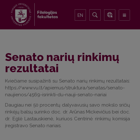
EN
Senato narių rinkimų
rezultatai
Kviečiame susipažinti su Senato narių rinkimų rezultatais:
https://www.vu.lt/apiemus/struktura/senatas/senato-
naujienos/4569-isrinkti-du-nauji-senato-nariai
Daugiau nei 50 procentų dalyvavusių savo mokslo sričių
rinkėjų balsų surinko doc. dr. Arūnas Mickevičius bei doc.
dr. Eglė Lastauskienė, kuriuos Centrinė rinkimų komisija
įregistravo Senato nariais.