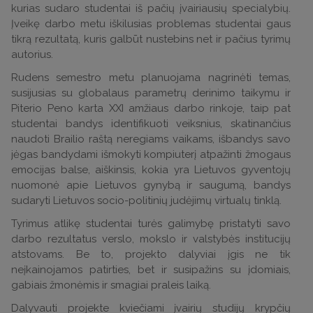
kurias sudaro studentai iš pačių įvairiausių specialybių.
Įveikę darbo metu iškilusias problemas studentai gaus
tikrą rezultatą, kuris galbūt nustebins net ir pačius tyrimų
autorius.
Rudens semestro metu planuojama nagrinėti temas,
susijusias su globalaus parametrų derinimo taikymu ir
Piterio Peno karta XXI amžiaus darbo rinkoje, taip pat
studentai bandys identifikuoti veiksnius, skatinančius
naudoti Brailio raštą neregiams vaikams, išbandys savo
jėgas bandydami išmokyti kompiuterį atpažinti žmogaus
emocijas balse, aiškinsis, kokia yra Lietuvos gyventojų
nuomonė apie Lietuvos gynybą ir saugumą, bandys
sudaryti Lietuvos socio-politinių judėjimų virtualų tinklą.
Tyrimus atlikę studentai turės galimybę pristatyti savo
darbo rezultatus verslo, mokslo ir valstybės institucijų
atstovams. Be to, projekto dalyviai įgis ne tik
neįkainojamos patirties, bet ir susipažins su įdomiais,
gabiais žmonėmis ir smagiai praleis laiką.
Dalyvauti projekte kviečiami įvairių studijų krypčių