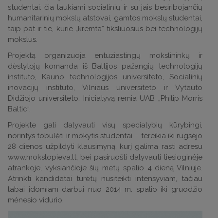
studentai: čia laukiami socialinių ir su jais besiribojančių
humanitarinių mokslų atstovai, gamtos mokslų studentai,
taip pat ir tie, kurie „kremta“ tiksliuosius bei technologijų
mokslus.
Projektą organizuoja entuziastingų mokslininkų ir
dėstytojų komanda iš Baltijos pažangių technologijų
instituto, Kauno technologijos universiteto, Socialinių
inovacijų instituto, Vilniaus universiteto ir Vytauto
Didžiojo universiteto. Iniciatyvą remia UAB „Philip Morris
Baltic“.
Projekte gali dalyvauti visų specialybių kūrybingi,
norintys tobulėti ir mokytis studentai – tereikia iki rugsėjo
28 dienos užpildyti klausimyną, kurį galima rasti adresu
www.mokslopieva.lt, bei pasiruošti dalyvauti tiesioginėje
atrankoje, vyksiančioje šių metų spalio 4 dieną Vilniuje.
Atrinkti kandidatai turėtų nusiteikti intensyviam, tačiau
labai įdomiam darbui nuo 2014 m. spalio iki gruodžio
mėnesio vidurio.