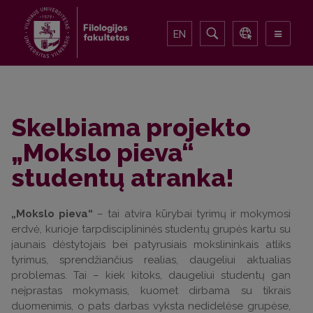
EN
Skelbiama projekto
„Mokslo pieva“
studentų atranka!
„Mokslo pieva“
– tai atvira kūrybai tyrimų ir mokymosi
erdvė, kurioje tarpdisciplininės studentų grupės kartu su
jaunais dėstytojais bei patyrusiais mokslininkais atliks
tyrimus, sprendžiančius realias, daugeliui aktualias
problemas. Tai – kiek kitoks, daugeliui studentų gan
neįprastas mokymasis, kuomet dirbama su tikrais
duomenimis, o pats darbas vyksta nedidelėse grupėse,