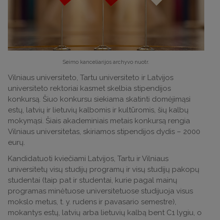
Seimo kanceliarijos archyvo nuotr.
Vilniaus universiteto, Tartu universiteto ir Latvijos
universiteto rektoriai kasmet skelbia stipendijos
konkursą. Šiuo konkursu siekiama skatinti domėjimąsi
estų, latvių ir lietuvių kalbomis ir kultūromis, šių kalbų
mokymąsi. Šiais akademiniais metais konkursą rengia
Vilniaus universitetas, skiriamos stipendijos dydis – 2000
eurų.
Kandidatuoti kviečiami Latvijos, Tartu ir Vilniaus
universitetų visų studijų programų ir visų studijų pakopų
studentai (taip pat ir studentai, kurie pagal mainų
programas minėtuose universitetuose studijuoja visus
mokslo metus, t. y. rudens ir pavasario semestre),
mokantys estų, latvių arba lietuvių kalbą bent C1 lygiu, o