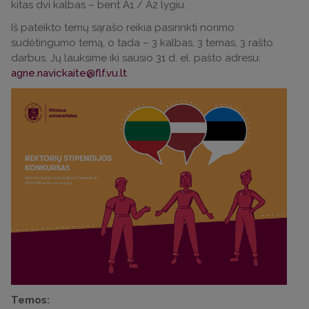
kitas dvi kalbas – bent A1 / A2 lygiu.
Iš pateikto temų sąrašo reikia pasirinkti norimo
sudėtingumo temą, o tada – 3 kalbas, 3 temas, 3 rašto
darbus. Jų lauksime iki sausio 31 d. el. pašto adresu:
agne.navickaite@flf.vu.lt
.
Temos: