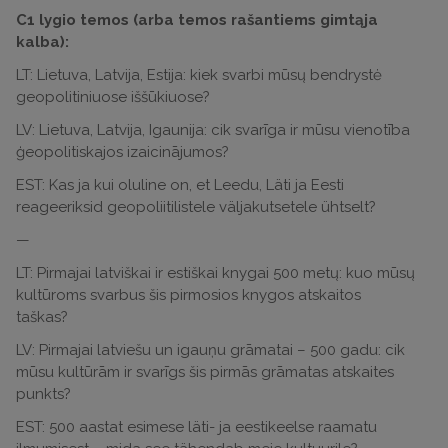
C1 lygio temos (arba temos rašantiems gimtąja
kalba):
LT: Lietuva, Latvija, Estija: kiek svarbi mūsų bendrystė
geopolitiniuose iššūkiuose?
LV: Lietuva, Latvija, Igaunija: cik svarīga ir mūsu vienotība
ģeopolitiskajos izaicinājumos?
EST: Kas ja kui oluline on, et Leedu, Läti ja Eesti
reageeriksid geopoliitilistele väljakutsetele ühtselt?
—
LT: Pirmajai latviškai ir estiškai knygai 500 metų: kuo mūsų
kultūroms svarbus šis pirmosios knygos atskaitos
taškas?
LV: Pirmajai latviešu un igauņu grāmatai – 500 gadu: cik
mūsu kultūrām ir svarīgs šis pirmās grāmatas atskaites
punkts?
EST: 500 aastat esimese läti- ja eestikeelse raamatu