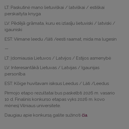
LT: Paskutinė mano lietuviškai / latviškai / estiškai
perskaityta knyga
LV: Pēdējā grāmata, kuru es izlasīju lietuviski / latviski /
igauniski
EST: Viimane leedu /läti /eesti raamat, mida ma lugesin
—
LT: Įdomiausia Lietuvos / Latvijos / Estijos asmenybė
LV: Interesantākā Lietuvas / Latvijas / Igaunijas
personība
EST: Kõige huvitavam isiksus Leedus / Läti /Leedus
Pirmojo etapo rezultatai bus paskelbti 2026 m. vasario
10 d. Finalinis konkurso etapas vyks 2026 m. kovo
mėnesį Vilniaus universitete.
Daugiau apie konkursą galite sužinoti
čia
.