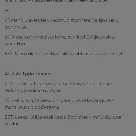
ilmumisest – mida see tähendab meie kultuurile?
—
LT: Mano universiteto vaidmuo stiprinant Baltijos šalių
bendrystę
LV: Manas universitātes loma, stiprinot Baltijas valstu
vienotību
EST: Minu ülikooli roll Balti riikide ühtsuse tugevdamisel
A1 / A2 lygio temos:
LT: Lietuvių, latvių ir estų kalbų mokymasis – mano
didysis gyvenimo nuotykis
LV: Lietuviešu, latviešu un igauņu valodas apguve –
mans lielais piedzīvojums
EST: Leedu, läti ja eesti keele õppimine – minu elu suur
seiklus
—