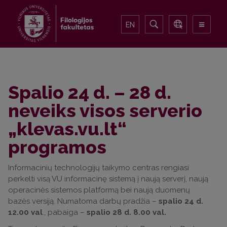
EN
Spalio 24 d. – 28 d.
neveiks visos serverio
„klevas.vu.lt“
programos
Informacinių technologijų taikymo centras rengiasi
perkelti visą VU informacinę sistemą į naują serverį, naują
operacinės sistemos platformą bei naują duomenų
bazės versiją. Numatoma darbų pradžia –
spalio 24 d.
12.00 val
., pabaiga –
spalio 28 d. 8.00 val.