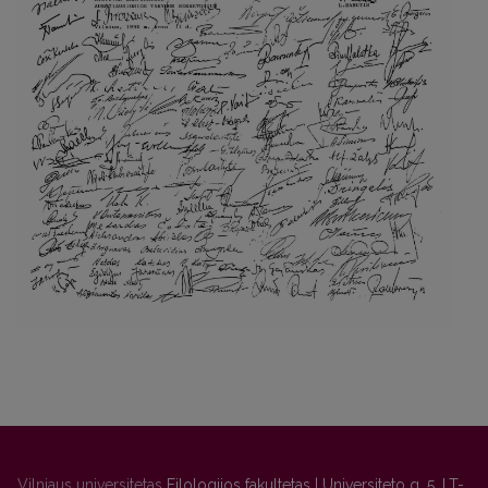
Vilniaus universitetas
Filologijos fakultetas | Universiteto g. 5, LT-