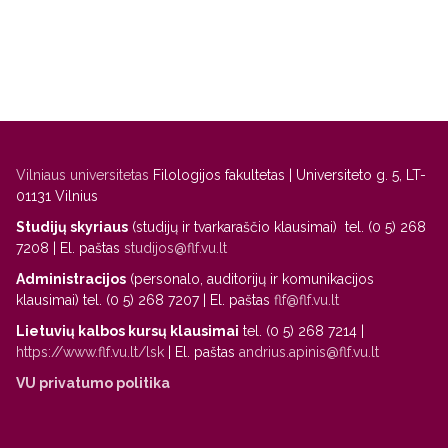
Vilniaus universitetas
Filologijos fakultetas | Universiteto g. 5, LT-
01131 Vilnius
Studijų skyriaus
(studijų ir tvarkaraščio klausimai) tel. (0 5) 268
7208 | El. paštas
studijos@flf.vu.lt
Administracijos
(personalo, auditorijų ir komunikacijos
klausimai) tel. (0 5) 268 7207 | El. paštas
flf@flf.vu.lt
Lietuvių kalbos kursų klausimai
tel. (0 5) 268 7214 |
https://www.flf.vu.lt/lsk
| El. paštas
andrius.apinis@flf.vu.lt
VU privatumo politika