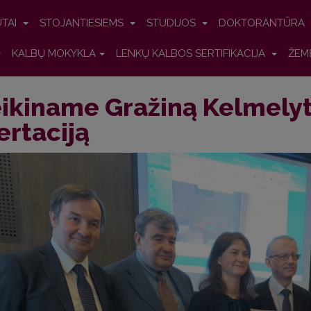
UTAI
STOJANTIESIEMS
STUDIJOS
DOKTORANTŪRA
KALBŲ MOKYKLA
LENKŲ KALBOS SERTIFIKACIJA
ŽEM
ikiname Gražiną Kelmely
ertaciją