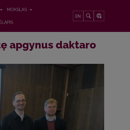
MOKSLAS
EN
ĖLAPIS
tę apgynus daktaro