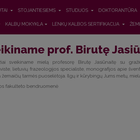
UTAI
STOJANTIESIEMS
STUDIJOS
DOKTORANTŪRA
KALBŲ MOKYKLA
LENKŲ KALBOS SERTIFIKACIJA
ŽEM
ikiname prof. Birutę Jasi
žiai sveikiname mielą profesorę Birutę Jasiūnaitę su graž
viste, lietuvių frazeologijos specialiste, monografijos apie šven
 žemaičių tarmės puoselėtoja. Ilgų ir kūrybingų Jums metų, miel
ijos fakulteto bendruomenė