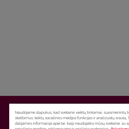
Vilniaus universitetas
Filologijos fakultetas | Universiteto g.
Naudojame slapukus, kad svetainė veiktų tinkamai, suasmenintų tu
skelbimus, teiktų socialinės medijos funkcijas ir analizuotų srautą. 
Studijų skyriaus
(studijų ir tvarkaraščio klausimai) tel. (0
dalijamės informacija apie tai, kaip naudojatės mūsų svetaine, su 
socialinės medijos, reklamavimo ir analizės partneriais.
Privatumo