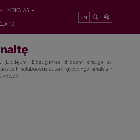
MOKSLAS
EN
ĖLAPIS
ūnaitę
iu jubiliejumi. Džiaugiamės dirbdami drauge su
tuosius ir nelabuosius autore, gyvybinga, smalsia ir
a kolege!