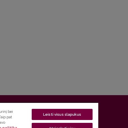
 5, LT-01131 Vilnius
rinį bei
Leisti visus slapukus
Taip pat
 5) 268 7208 | El. paštas
studijos@flf.vu.lt
savo
 politika