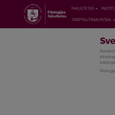
FAKULTETAS
INSTIT
TARPTAUTINIAI RYŠIAI
Sve
Nuošird
etnoling
balsinga
Filolog