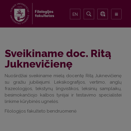
EN
Sveikiname doc. Ritą
Juknevičienę
Nuoširdžiai sveikiname mielą docentę Ritą Juknevičienę
su gražiu jubiliejumi. Leksikografijos, vertimo, anglų
frazeologijos, tekstynų lingvistikos, leksinių samplaikų,
besimokančiojo kalbos tyrėjai ir testavimo specialistei
linkime kūrybinės ugnelės.
Filologijos fakulteto bendruomenė