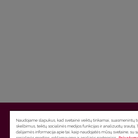
Vilniaus universitetas
Filologijos fakultetas | Universiteto g.
Naudojame slapukus, kad svetainė veiktų tinkamai, suasmenintų tu
skelbimus, teiktų socialinės medijos funkcijas ir analizuotų srautą. 
Studijų skyriaus
(studijų ir tvarkaraščio klausimai) tel. (0
dalijamės informacija apie tai, kaip naudojatės mūsų svetaine, su 
socialinės medijos, reklamavimo ir analizės partneriais.
Privatumo