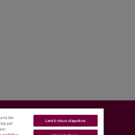
 5, LT-01131 Vilnius
rinį bei
Leisti visus slapukus
Taip pat
 5) 268 7208 | El. paštas
studijos@flf.vu.lt
savo
 politika