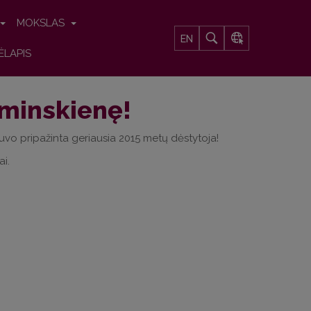
MOKSLAS
EN
ĖLAPIS
aminskienę!
uvo pripažinta geriausia 2015 metų dėstytoja!
i.