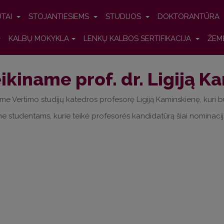
UTAI
STOJANTIESIEMS
STUDIJOS
DOKTORANTŪRA
KALBŲ MOKYKLA
LENKŲ KALBOS SERTIFIKACIJA
ŽEM
ikiname prof. dr. Ligiją K
me Vertimo studijų katedros profesorę Ligiją Kaminskienę, kuri b
 studentams, kurie teikė profesorės kandidatūrą šiai nominacija