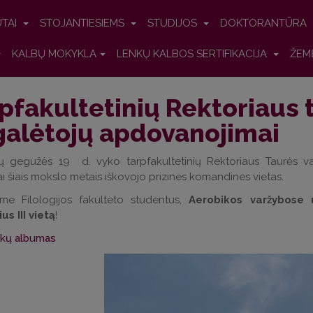
UTAI
STOJANTIESIEMS
STUDIJOS
DOKTORANTŪRA
KALBŲ MOKYKLA
LENKŲ KALBOS SERTIFIKACIJA
ŽEM
pfakultetinių Rektoriaus 
alėtojų apdovanojimai
ų gegužės 19 d. vyko tarpfakultetinių Rektoriaus Taurės va
i šiais mokslo metais iškovojo prizines komandines vietas.
ame Filologijos fakulteto studentus,
Aerobikos varžybose u
s III vietą
!
kų albumas