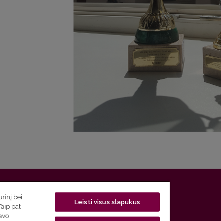
 5, LT-01131 Vilnius
rinį bei
Leisti visus slapukus
Taip pat
 5) 268 7208 | El. paštas
studijos@flf.vu.lt
savo