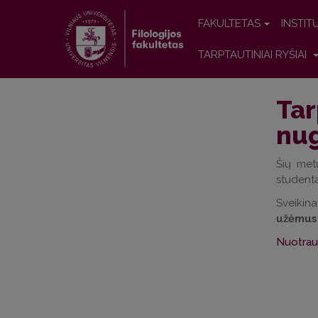
FAKULTETAS
INSTIT
TARPTAUTINIAI RYŠIAI
Tar
nug
Šių met
studenta
Sveikin
užėmusiu
Nuotrau