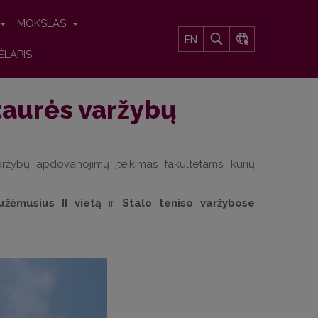
MOKSLAS
EN
ĖLAPIS
taurės varžybų
ržybų apdovanojimų įteikimas fakultetams, kurių
žėmusius II vietą
ir
Stalo teniso varžybose