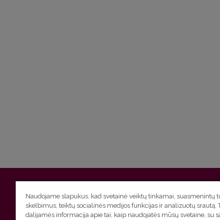
Vilniaus universitetas
Filologijos fakultetas | Universiteto g.
Naudojame slapukus, kad svetainė veiktų tinkamai, suasmenintų tu
skelbimus, teiktų socialinės medijos funkcijas ir analizuotų srautą. 
Studijų skyriaus
(studijų ir tvarkaraščio klausimai) tel. (0
dalijamės informacija apie tai, kaip naudojatės mūsų svetaine, su 