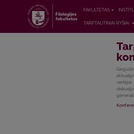
FAKULTETAS
INSTIT
TARPTAUTINIAI RYŠIAI
Tar
kon
Gegužės 
aktualij
vertėjai
diskusij
generali
Konfere