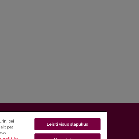
 5, LT-01131 Vilnius
rinį bei
Leisti visus slapukus
Taip pat
 5) 268 7208 | El. paštas
studijos@flf.vu.lt
savo
 politika