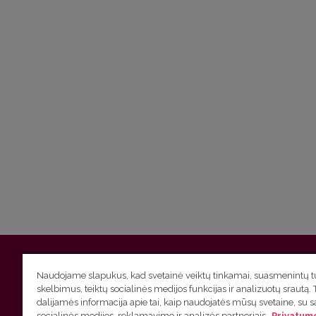
Vilniaus universitetas
Filologijos fakultetas | Universiteto g.
Naudojame slapukus, kad svetainė veiktų tinkamai, suasmenintų tu
skelbimus, teiktų socialinės medijos funkcijas ir analizuotų srautą. 
Studijų skyriaus
(studijų ir tvarkaraščio klausimai) tel. (0
dalijamės informacija apie tai, kaip naudojatės mūsų svetaine, su 
socialinės medijos, reklamavimo ir analizės partneriais.
Privatumo