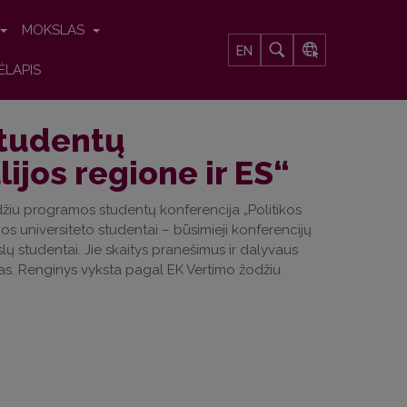
MOKSLAS
EN
ĖLAPIS
studentų
ijos regione ir ES“
džiu programos studentų konferencija „Politikos
ijos universiteto studentai – būsimieji konferencijų
slų studentai. Jie skaitys pranešimus ir dalyvaus
lbas. Renginys vyksta pagal EK Vertimo žodžiu