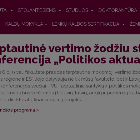
UTAI
STOJANTIESIEMS
STUDIJOS
DOKTORANTŪRA
KALBŲ MOKYKLA
LENKŲ KALBOS SERTIFIKACIJA
ŽEM
ptautinė vertimo žodžiu 
ferencija „Politikos aktual
6 d. 9 val. fakultete prasidės tarptautinė mokomoji vertimo žo
os regione ir ES“. Joje dalyvauja ne tik mūsų fakulteto, bet ir Latv
. Konferencijos svečiai – VU Tarptautinių santykių ir politikos mok
ose, kurios bus verčiamos į lietuvių, latvių, anglų ir prancūzų ka
nio direktorato finansuojamą projektą.
ncijos programa >