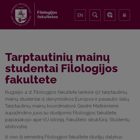
EN
Tarptautinių mainų
studentai Filologijos
fakultete
Rugsėjo 4 d. Filologijos fakultete lankėsi 97 tarptautinių
mainų studentai iš devyniolikos Europos ir pasaulio šalių.
Tarptautinių mainų koordinatorė Giedrė Matkėnienė
supažindino juos su studijomis Filologijos fakultete,
papasakojo ape VU istoriją, Fakulteto struktūrą, Studentų
atstovybę.
Iš viso šį semestrą Filologijos fakultete studijų dalykus