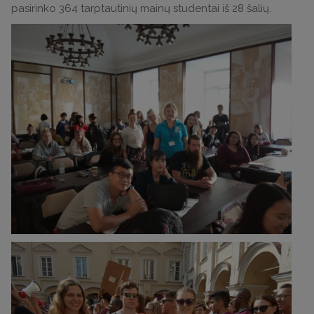
pasirinko 364 tarptautinių mainų studentai iš 28 šalių.