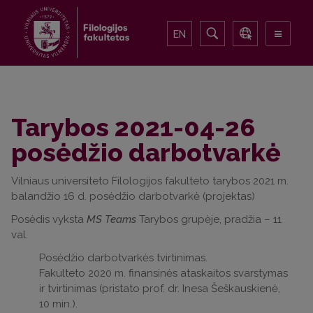
EN
Tarybos 2021-04-26
posėdžio darbotvarkė
Vilniaus universiteto Filologijos fakulteto tarybos 2021 m.
balandžio 16 d. posėdžio darbotvarkė (projektas)
Posėdis vyksta
MS Teams
Tarybos grupėje, pradžia – 11
val.
Posėdžio darbotvarkės tvirtinimas.
Fakulteto 2020 m. finansinės ataskaitos svarstymas
ir tvirtinimas (pristato prof. dr. Inesa Šeškauskienė,
10 min.).