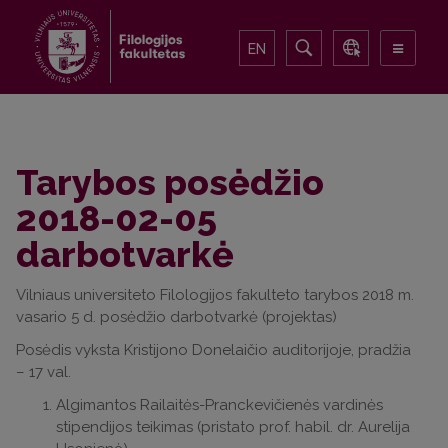
EN
Tarybos posėdžio
2018-02-05
darbotvarkė
Vilniaus universiteto Filologijos fakulteto tarybos 2018 m.
vasario 5 d. posėdžio darbotvarkė (projektas)
Posėdis vyksta Kristijono Donelaičio auditorijoje, pradžia
– 17 val.
Algimantos Railaitės-Pranckevičienės vardinės
stipendijos teikimas (pristato prof. habil. dr. Aurelija