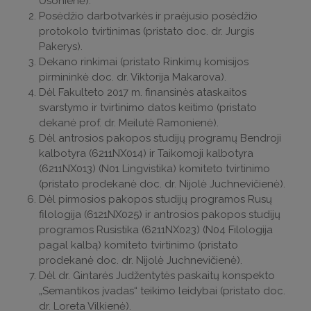
Usonienė).
Posėdžio darbotvarkės ir praėjusio posėdžio
protokolo tvirtinimas (pristato doc. dr. Jurgis
Pakerys).
Dekano rinkimai (pristato Rinkimų komisijos
pirmininkė doc. dr. Viktorija Makarova).
Dėl Fakulteto 2017 m. finansinės ataskaitos
svarstymo ir tvirtinimo datos keitimo (pristato
dekanė prof. dr. Meilutė Ramonienė).
Dėl antrosios pakopos studijų programų Bendroji
kalbotyra (6211NX014) ir Taikomoji kalbotyra
(6211NX013) (N01 Lingvistika) komiteto tvirtinimo
(pristato prodekanė doc. dr. Nijolė Juchnevičienė).
Dėl pirmosios pakopos studijų programos Rusų
filologija (6121NX025) ir antrosios pakopos studijų
programos Rusistika (6211NX023) (N04 Filologija
pagal kalbą) komiteto tvirtinimo (pristato
prodekanė doc. dr. Nijolė Juchnevičienė).
Dėl dr. Gintarės Judžentytės paskaitų konspekto
„Semantikos įvadas“ teikimo leidybai (pristato doc.
dr. Loreta Vilkienė).