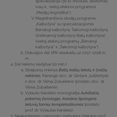
specializacija (30 kr. modulis, dėstomas
rusų k., vietoj atskiros programos
„Medijų lingvistika“);
Magistrantūros studijų programa
„Kalbotyra“ su specializacijomis:
Bendroji kalbotyra, Taikomoji kalbotyra,
Gretinamoji kalbotyra (italų kalbotyra)
(vietoj atskirų programų „Bendroji
kalbotyra“ ir „Taikomoji kalbotyra“).
Diskusijos dėl SPK ataskaitų už 2017–2018 m.
m.
Dėl teikimo leidybai (10 min.):
Straipsnių rinkinys
Baltų kalbų tekstų ir žodžių
reikšmės
. Parengė doc. dr. Gintarė Judžentytė
ir doc. dr. Vilma Zubaitienė (pristato doc. dr.
Vilma Zubaitienė).
Vytauto Kardelio monografija
Aukštaičių
patarmių fonologija. Arealinis tipologinis
lietuvių tarmių kompleksiškumas
(pristato
prof. dr. Vytautas Kardelis).
Neakademinio personalo pertvarka (dekanė prof.