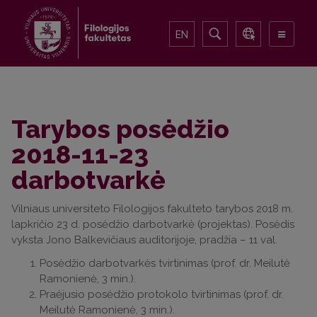
EN
Tarybos posėdžio
2018-11-23
darbotvarkė
Vilniaus universiteto Filologijos fakulteto tarybos 2018 m.
lapkričio 23 d. posėdžio darbotvarkė (projektas). Posėdis
vyksta Jono Balkevičiaus auditorijoje, pradžia – 11 val.
Posėdžio darbotvarkės tvirtinimas (prof. dr. Meilutė
Ramonienė, 3 min.).
Praėjusio posėdžio protokolo tvirtinimas (prof. dr.
Meilutė Ramonienė, 3 min.).