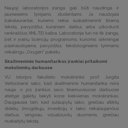
Naujoji laboratorijos įranga gali būti naudinga ir
jauniesiems tyrėjams, studentams. Ja naudojasi
bakalaurantai, kuriems reikia suskaitmeninti tiriamą
tekstą, pavyzdžiui, kursiniam darbui, arba užkoduoti
rankraščius XML-TEI kalba. Laboratorija turi ne tik įrangą,
bet ir įvairių licencijų programoms, kuriomis sėkmingai
pasinaudojama, pavyzdžiui, tekstologiniams tyrimams
reikalingu „Oxygen“ paketu.
Skaitmeninės humanitarikos įrankiai pritaikomi
mokslininkų darbuose
VU Istorijos fakulteto mokslininkė prof. Jurgita
Verbickienė sako, kad skaitmeninė humanitarika nėra
nauja, o jos įrankius savo tiriamuosiuose darbuose
ateityje galėtų taikyti kone kiekvienas mokslininkas.
Daugiausia tam, kad sutaupytų laiko, greičiau atliktų
didelių žmogiškųjų investicijų ir laiko reikalaujančius
darbus, lengviau vizualizuotų duomenis, greičiau
nuskaitytų tekstą.