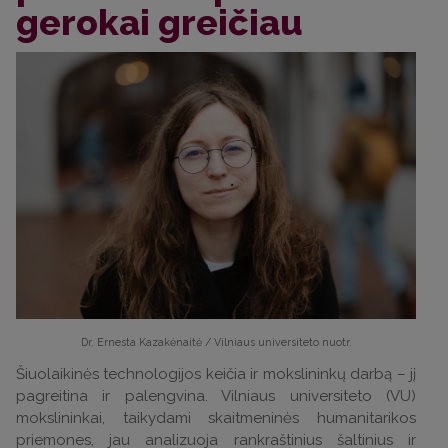
gerokai greičiau
Dr. Ernesta Kazakėnaitė / Vilniaus universiteto nuotr.
Šiuolaikinės technologijos keičia ir mokslininkų darbą – jį
pagreitina ir palengvina. Vilniaus universiteto (VU)
mokslininkai, taikydami skaitmeninės humanitarikos
priemones, jau analizuoja rankraštinius šaltinius ir