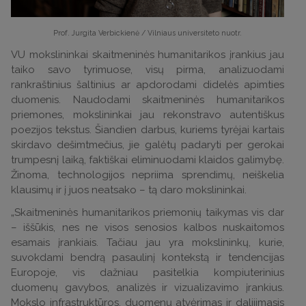
Prof. Jurgita Verbickienė / Vilniaus universiteto nuotr.
VU mokslininkai skaitmeninės humanitarikos įrankius jau
taiko savo tyrimuose, visų pirma, analizuodami
rankraštinius šaltinius ar apdorodami didelės apimties
duomenis. Naudodami skaitmeninės humanitarikos
priemones, mokslininkai jau rekonstravo autentiškus
poezijos tekstus. Šiandien darbus, kuriems tyrėjai kartais
skirdavo dešimtmečius, jie galėtų padaryti per gerokai
trumpesnį laiką, faktiškai eliminuodami klaidos galimybę.
Žinoma, technologijos nepriima sprendimų, neiškelia
klausimų ir į juos neatsako – tą daro mokslininkai.
„Skaitmeninės humanitarikos priemonių taikymas vis dar
– iššūkis, nes ne visos senosios kalbos nuskaitomos
esamais įrankiais. Tačiau jau yra mokslininkų, kurie,
suvokdami bendrą pasaulinį kontekstą ir tendencijas
Europoje, vis dažniau pasitelkia kompiuterinius
duomenų gavybos, analizės ir vizualizavimo įrankius.
Mokslo infrastruktūros, duomenų atvėrimas ir dalijimasis