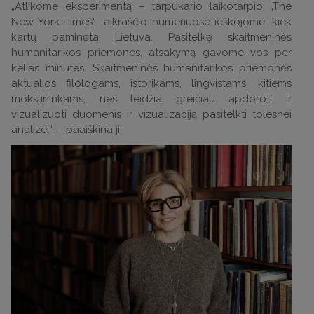
„Atlikome eksperimentą – tarpukario laikotarpio „The
New York Times“ laikraščio numeriuose ieškojome, kiek
kartų paminėta Lietuva. Pasitelkę skaitmeninės
humanitarikos priemones, atsakymą gavome vos per
kelias minutes. Skaitmeninės humanitarikos priemonės
aktualios filologams, istorikams, lingvistams, kitiems
mokslininkams, nes leidžia greičiau apdoroti ir
vizualizuoti duomenis ir vizualizaciją pasitelkti tolesnei
analizei“, – paaiškina ji.