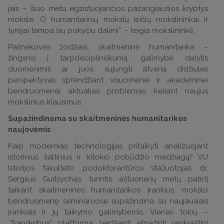
jais – šiuo metu egzistuojančios pažangiausios kryptys
moksle. O humanitarinių mokslų sričių mokslininkai ir
tyrėjai tampa šių pokyčių dalimi“, – teigia mokslininkė.
Pašnekovės žodžiais, skaitmeninė humanitarika –
žingsnis į tarpdiscipliniškumą: galimybė dalytis
duomenimis ar juos sujungti atveria didžiules
perspektyvas sprendžiant visuomenei ir akademinei
bendruomenei aktualias problemas, keliant naujus
mokslinius klausimus.
Supažindinama su skaitmeninės humanitarikos
naujovėmis
Kaip modernias technologijas pritaikyti analizuojant
istorinius šaltinius ir kitokio pobūdžio medžiagą? VU
Istorijos fakulteto podoktorantūros stažuotojas dr.
Sergiius Gurbychas, turintis aštuonerių metų patirtį
taikant skaitmeninės humanitarikos įrankius, mokslo
bendruomenę seminaruose supažindina su naujausiais
įrankiais ir jų taikymo galimybėmis. Vienas tokių –
„Transkribus“ platforma, leidžianti atpažinti rankraštinį