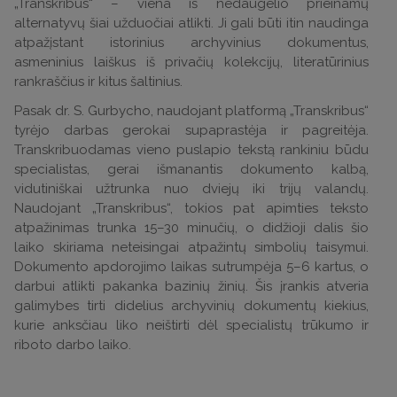
„Transkribus“ – viena iš nedaugelio prieinamų
alternatyvų šiai užduočiai atlikti. Ji gali būti itin naudinga
atpažįstant istorinius archyvinius dokumentus,
asmeninius laiškus iš privačių kolekcijų, literatūrinius
rankraščius ir kitus šaltinius.
Pasak dr. S. Gurbycho, naudojant platformą „Transkribus“
tyrėjo darbas gerokai supaprastėja ir pagreitėja.
Transkribuodamas vieno puslapio tekstą rankiniu būdu
specialistas, gerai išmanantis dokumento kalbą,
vidutiniškai užtrunka nuo dviejų iki trijų valandų.
Naudojant „Transkribus“, tokios pat apimties teksto
atpažinimas trunka 15–30 minučių, o didžioji dalis šio
laiko skiriama neteisingai atpažintų simbolių taisymui.
Dokumento apdorojimo laikas sutrumpėja 5–6 kartus, o
darbui atlikti pakanka bazinių žinių. Šis įrankis atveria
galimybes tirti didelius archyvinių dokumentų kiekius,
kurie anksčiau liko neištirti dėl specialistų trūkumo ir
riboto darbo laiko.