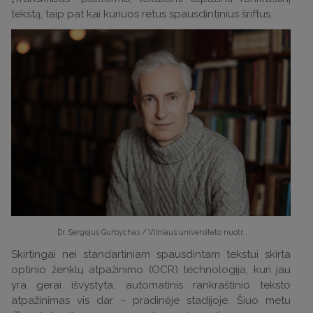
tekstą, taip pat kai kuriuos retus spausdintinius šriftus.
Dr. Sergėjus Gurbychas /
Vilniaus universiteto nuotr.
Skirtingai nei standartiniam spausdintam tekstui skirta
optinio ženklų atpažinimo (OCR) technologija, kuri jau
yra gerai išvystyta, automatinis rankraštinio teksto
atpažinimas vis dar – pradinėje stadijoje. Šiuo metu