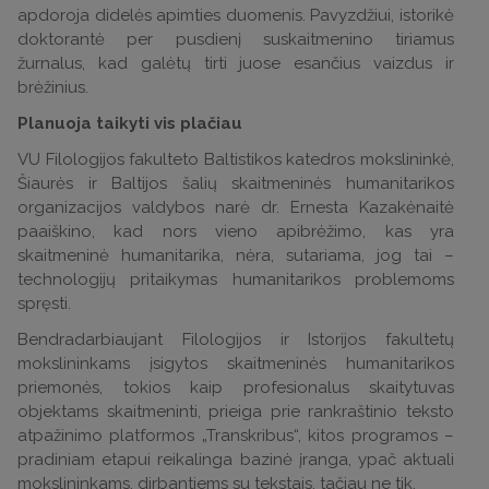
apdoroja didelės apimties duomenis. Pavyzdžiui, istorikė
doktorantė per pusdienį suskaitmenino tiriamus
žurnalus, kad galėtų tirti juose esančius vaizdus ir
brėžinius.
Planuoja taikyti vis plačiau
VU Filologijos fakulteto Baltistikos katedros mokslininkė,
Šiaurės ir Baltijos šalių skaitmeninės humanitarikos
organizacijos valdybos narė dr. Ernesta Kazakėnaitė
paaiškino, kad nors vieno apibrėžimo, kas yra
skaitmeninė humanitarika, nėra, sutariama, jog tai –
technologijų pritaikymas humanitarikos problemoms
spręsti.
Bendradarbiaujant Filologijos ir Istorijos fakultetų
mokslininkams įsigytos skaitmeninės humanitarikos
priemonės, tokios kaip profesionalus skaitytuvas
objektams skaitmeninti, prieiga prie rankraštinio teksto
atpažinimo platformos „Transkribus“, kitos programos –
pradiniam etapui reikalinga bazinė įranga, ypač aktuali
mokslininkams, dirbantiems su tekstais, tačiau ne tik.