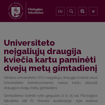
EN
Universiteto
neįgaliųjų draugija
kviečia kartu paminėti
dvejų metų gimtadienį
Vilniaus universiteto (VU) neįgaliųjų draugija kviečia visus
Universiteto bendruomenės narius kartu atšvęsti
draugijos dvejų metų gimtadienį.
Gimtadienio šventė vyks gegužės 17 d. 15 val. Filologijos
fakulteto 118 (V. Krėvės) auditorijoje. Joje svečius