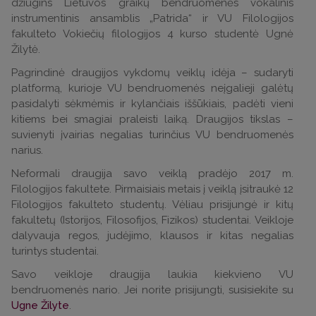
džiugins Lietuvos graikų bendruomenės vokalinis
instrumentinis ansamblis „Patrida“ ir VU Filologijos
fakulteto Vokiečių filologijos 4 kurso studentė Ugnė
Žilytė.
Pagrindinė draugijos vykdomų veiklų idėja – sudaryti
platformą, kurioje VU bendruomenės neįgalieji galėtų
pasidalyti sėkmėmis ir kylančiais iššūkiais, padėti vieni
kitiems bei smagiai praleisti laiką. Draugijos tikslas –
suvienyti įvairias negalias turinčius VU bendruomenės
narius.
Neformali draugija savo veiklą pradėjo 2017 m.
Filologijos fakultete. Pirmaisiais metais į veiklą įsitraukė 12
Filologijos fakulteto studentų. Vėliau prisijungė ir kitų
fakultetų (Istorijos, Filosofijos, Fizikos) studentai. Veikloje
dalyvauja regos, judėjimo, klausos ir kitas negalias
turintys studentai.
Savo veikloje draugija laukia kiekvieno VU
bendruomenės nario. Jei norite prisijungti, susisiekite su
Ugne Žilyte
.