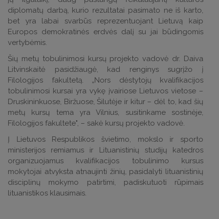
diplomatų darbą, kurio rezultatai pasimato ne iš karto,
bet yra labai svarbūs reprezentuojant Lietuvą kaip
Europos demokratinės erdvės dalį su jai būdingomis
vertybėmis.
Šių metų tobulinimosi kursų projekto vadovė dr. Daiva
Litvinskaitė pasidžiaugė, kad renginys sugrįžo į
Filologijos fakultetą. „Nors dėstytojų kvalifikacijos
tobulinimosi kursai yra vykę įvairiose Lietuvos vietose –
Druskininkuose, Biržuose, Šilutėje ir kitur – dėl to, kad šių
metų kursų tema yra Vilnius, susitinkame sostinėje,
Filologijos fakultete", – sakė kursų projekto vadovė.
Į Lietuvos Respublikos švietimo, mokslo ir sporto
ministerijos remiamus ir Lituanistinių studijų katedros
organizuojamus kvalifikacijos tobulinimo kursus
mokytojai atvyksta atnaujinti žinių, pasidalyti lituanistinių
disciplinų mokymo patirtimi, padiskutuoti rūpimais
lituanistikos klausimais.