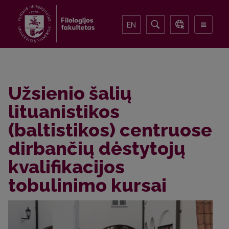
EN
Užsienio šalių
lituanistikos
(baltistikos) centruose
dirbančių dėstytojų
kvalifikacijos
tobulinimo kursai