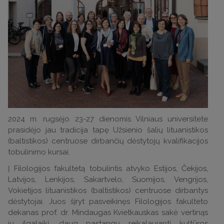
2024 m. rugsėjo 23-27 dienomis Vilniaus universitete
prasidėjo jau tradicija tapę Užsienio šalių lituanistikos
(baltistikos) centruose dirbančių dėstytojų kvalifikacijos
tobulinimo kursai.
Į Filologijos fakultetą tobulintis atvyko Estijos, Čekijos,
Latvijos, Lenkijos, Sakartvelo, Suomijos, Vengrijos,
Vokietijos lituanistikos (baltistikos) centruose dirbantys
dėstytojai. Juos šįryt pasveikinęs Filologijos fakulteto
dekanas prof. dr. Mindaugas Kvietkauskas sakė vertinąs
jų ilgalaikį, daug pastangų reikalaujantį kultūros