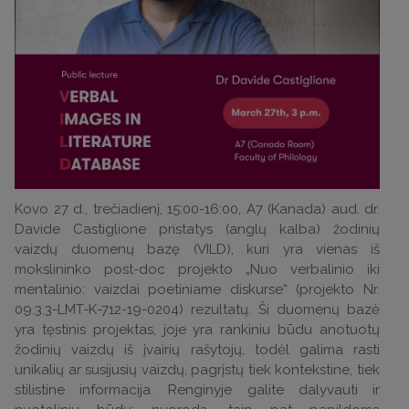
Kovo 27 d., trečiadienį, 15:00-16:00, A7 (Kanada) aud. dr.
Davide Castiglione pristatys (anglų kalba) žodinių
vaizdų duomenų bazę (VILD), kuri yra vienas iš
mokslininko post-doc projekto „Nuo verbalinio iki
mentalinio: vaizdai poetiniame diskurse“ (projekto Nr.
09.3.3-LMT-K-712-19-0204) rezultatų. Ši duomenų bazė
yra tęstinis projektas, joje yra rankiniu būdu anotuotų
žodinių vaizdų iš įvairių rašytojų, todėl galima rasti
unikalių ar susijusių vaizdų, pagrįstų tiek kontekstine, tiek
stilistine informacija. Renginyje galite dalyvauti ir