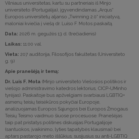
Vilniaus universitetas, kartu su partneriais iš Minjo
universiteto (Portugalija), įgyvendindamas „Arqus“
Europos universitetų aljanso „Twinning 2.0“ iniciatyvą,
maloniai kviečia į viešą dr. Luíso F. Motos paskaitą.
Data:
2026 m. gegužės 13 d. (trečiadienis)
Laikas:
11:00 val.
Vieta:
207 auditorija, Filosofijos fakultetas (Universiteto
g. 9)
Apie pranešėją ir temą:
Dr. Luís F. Mota
(Minjo universiteto Viešosios politikos ir
viešojo administravimo katedros lektorius, CICP-UMinho
tyrėjas). Paskaitoje bus apžvelgiami svarbiausi LGBTIQ+
asmenų teisių teisėkūros pokyčiai Europoje,
analizuojamas Europos Sąjungos bei Europos Žmogaus
Teisių Teismo vaidmuo šiuose procesuose. Pranešėjas
taip pat pristatys politines diskusijas Portugalijoje
(santuokos, įvaikinimo, lyties tapatybės klausimai) bei
aptars pastarojo meto iššūkius, susijusius su anti-LGBTIQ