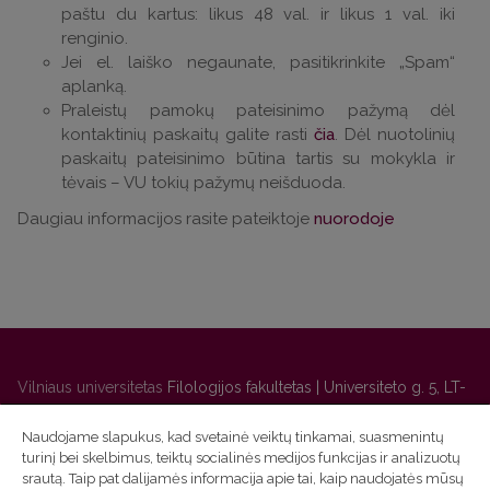
paštu du kartus: likus 48 val. ir likus 1 val. iki
renginio.
Jei el. laiško negaunate, pasitikrinkite „Spam“
aplanką.
Praleistų pamokų pateisinimo pažymą dėl
kontaktinių paskaitų galite rasti
čia
. Dėl nuotolinių
paskaitų pateisinimo būtina tartis su mokykla ir
tėvais – VU tokių pažymų neišduoda.
Daugiau informacijos rasite pateiktoje
nuorodoje
Vilniaus universitetas
Filologijos fakultetas | Universiteto g. 5, LT-
01131 Vilnius
Naudojame slapukus, kad svetainė veiktų tinkamai, suasmenintų
Studijų skyriaus
(studijų ir tvarkaraščio klausimai) tel. (0 5) 268
turinį bei skelbimus, teiktų socialinės medijos funkcijas ir analizuotų
7208 | El. paštas
studijos@flf.vu.lt
srautą. Taip pat dalijamės informacija apie tai, kaip naudojatės mūsų