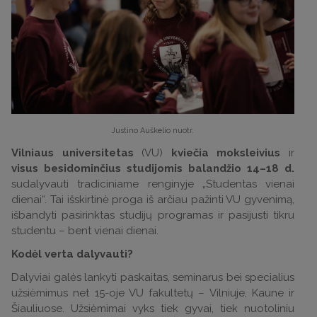
Justino Auškelio nuotr.
Vilniaus universitetas
(VU)
kviečia moksleivius
ir
visus besidominčius studijomis balandžio 14–18 d.
sudalyvauti tradiciniame renginyje „Studentas vienai
dienai“. Tai išskirtinė proga iš arčiau pažinti VU gyvenimą,
išbandyti pasirinktas studijų programas ir pasijusti tikru
studentu – bent vienai dienai.
Kodėl verta dalyvauti?
Dalyviai galės lankyti paskaitas, seminarus bei specialius
užsiėmimus net 15-oje VU fakultetų – Vilniuje, Kaune ir
Šiauliuose. Užsiėmimai vyks tiek gyvai, tiek nuotoliniu