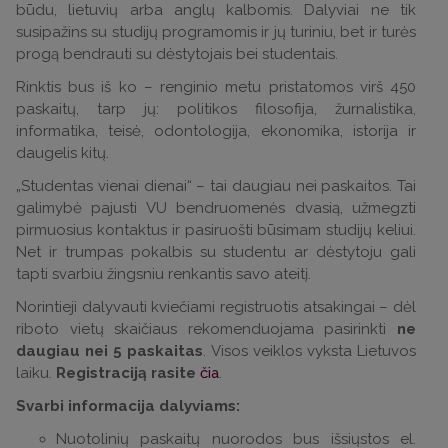
būdu, lietuvių arba anglų kalbomis. Dalyviai ne tik
susipažins su studijų programomis ir jų turiniu, bet ir turės
progą bendrauti su dėstytojais bei studentais.
Rinktis bus iš ko – renginio metu pristatomos virš 450
paskaitų, tarp jų: politikos filosofija, žurnalistika,
informatika, teisė, odontologija, ekonomika, istorija ir
daugelis kitų.
„Studentas vienai dienai“ – tai daugiau nei paskaitos. Tai
galimybė pajusti VU bendruomenės dvasią, užmegzti
pirmuosius kontaktus ir pasiruošti būsimam studijų keliui.
Net ir trumpas pokalbis su studentu ar dėstytoju gali
tapti svarbiu žingsniu renkantis savo ateitį.
Norintieji dalyvauti kviečiami registruotis atsakingai – dėl
riboto vietų skaičiaus rekomenduojama pasirinkti
ne
daugiau nei 5 paskaitas
. Visos veiklos vyksta Lietuvos
laiku.
Registraciją rasite
čia
.
Svarbi informacija dalyviams:
Nuotolinių paskaitų nuorodos bus išsiųstos el.