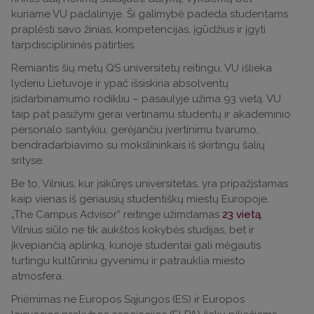
kuriame VU padalinyje. Ši galimybė padeda studentams
praplėsti savo žinias, kompetencijas, įgūdžius ir įgyti
tarpdisciplininės patirties.
Remiantis šių metų QS universitetų reitingu, VU išlieka
lyderiu Lietuvoje ir ypač išsiskiria absolventų
įsidarbinamumo rodikliu – pasaulyje užima 93 vietą. VU
taip pat pasižymi gerai vertinamu studentų ir akademinio
personalo santykiu, gerėjančiu įvertinimu tvarumo,
bendradarbiavimo su mokslininkais iš skirtingų šalių
srityse.
Be to, Vilnius, kur įsikūręs universitetas, yra pripažįstamas
kaip vienas iš geriausių studentiškų miestų Europoje.
„The Campus Advisor“ reitinge užimdamas
23 vietą
,
Vilnius siūlo ne tik aukštos kokybės studijas, bet ir
įkvepiančią aplinką, kurioje studentai gali mėgautis
turtingu kultūriniu gyvenimu ir patrauklia miesto
atmosfera.
Priėmimas ne Europos Sąjungos (ES) ir Europos