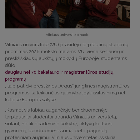
Vilniaus universiteto nuotr.
Vilniaus universitete (VU) prasidėjo tarptautinių studentų
priėmimas 2026 mokslo metams. VU, viena seniausių ir
prestižiškiausių aukštųjų mokyklų Europoje, studentams
siūlo
daugiau nei 70 bakalauro ir magistrantūros studijų
programų
, taip pat dvi prestižines „Arqus“ jungtines magistrantūros
programas, suteikiančias galimybę įgyti išsilavinimą net
keliose Europos šalyse.
„Kasmet vis labiau augančioje bendruomenėje
tarptautiniai studentai atranda Vilniaus universitetą,
siūlantį ne tik akademinę kokybę, aktyvų kultūrinį
gyvenimą, bendruomeniškumą, bet ir pagrindą
profesiniam augimui. Vilniaus universitetas išsiskiria