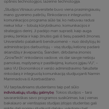
optinės technologijos, lazerinė technologija.
„Studijos Vilniaus universitete buvo viena prasmingiausių
mano gyvenimo patirčių. Rinkodaros ir integruotos
komunikacijos programa siūlė tai, ko nebuvau radusi
niekur kitur – tobulą kūrybiškumo, komunikacijos ir
strategijos derinį. Ji padėjo man suprasti, kaip auga
prekių ženklai ir kaip žinutės gali iš tiesų pasiekti žmones.
Universiteto palaikanti bendruomenė – nuo dėstytojų iki
administracijos darbuotojų – visą studijų kelionę padarė
sklandžią ir įkvepiančią. Šiandien, dirbdama įmonės
„GrowTech“ rinkodaros vadove, vis dar savyje nešioju
pamokas, mąstyseną ir pasitikėjimą, kuriuos įgijau VU“, –
sako VU Ekonomikos ir verslo administravimo fakultete
rinkodarą ir integruotą komunikaciją studijuojanti Narmin
Mammadova iš Azerbaidžano.
VU tarptautiniams studentams taip pat siūlo
individualiųjų studijų galimybę
. Tokios studijos – tarsi
savarankiškas savo programos susikūrimas, kai į vienas
bakalauro ar vientisąsias studijas įstojęs studentas gali
rinktis dalį norimų studijuoti dalykų, vykdomų bet