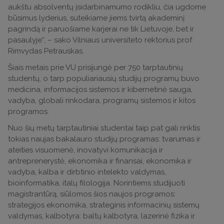
aukštu absolventų įsidarbinamumo rodikliu, čia ugdome
būsimus lyderius, suteikiame jiems tvirtą akademinį
pagrindą ir paruošiame karjerai ne tik Lietuvoje, bet ir
pasaulyje“, – sako Vilniaus universiteto rektorius prof.
Rimvydas Petrauskas.
Šiais metais prie VU prisijungė per 750 tarptautinių
studentų, o tarp populiariausių studijų programų buvo
medicina, informacijos sistemos ir kibernetinė sauga,
vadyba, globali rinkodara, programų sistemos ir kitos
programos.
Nuo šių metų tarptautiniai studentai taip pat gali rinktis
tokias naujas bakalauro studijų programas: tvarumas ir
ateities visuomenė, inovatyvi komunikacija ir
antreprenerystė, ekonomika ir finansai, ekonomika ir
vadyba, kalba ir dirbtinio intelekto valdymas,
bioinformatika, italų filologija. Norintiems studijuoti
magistrantūrą, siūlomos šios naujos programos:
strategijos ekonomika, strateginis informacinių sistemų
valdymas, kalbotyra: baltų kalbotyra, lazerinė fizika ir