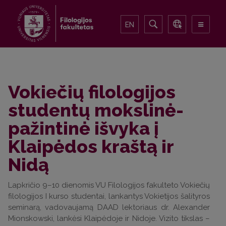
EN
Vokiečių filologijos
studentų mokslinė-
pažintinė išvyka į
Klaipėdos kraštą ir
Nidą
Lapkričio 9–10 dienomis VU Filologijos fakulteto Vokiečių
filologijos I kurso studentai, lankantys Vokietijos šalityros
seminarą, vadovaujamą DAAD lektoriaus dr. Alexander
Mionskowski, lankėsi Klaipėdoje ir Nidoje. Vizito tikslas –