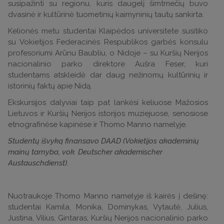
susipažinti su regionu, kuris daugelį šimtmečių buvo
dvasinė ir kultūrinė tuometinių kaimyninių tautų sankirta.
Kelionės metu studentai Klaipėdos universitete susitiko
su Vokietijos Federacinės Respublikos garbės konsulu
profesoriumi Arūnu Baubliu, o Nidoje – su Kuršių Nerijos
nacionalinio parko direktore Aušra Feser, kuri
studentams atskleidė dar daug nežinomų kultūrinių ir
istorinių faktų apie Nidą.
Ekskursijos dalyviai taip pat lankėsi keliuose Mažosios
Lietuvos ir Kuršių Nerijos istorijos muziejuose, senosiose
etnografinėse kapinėse ir Thomo Manno namelyje.
Studentų išvyką finansavo DAAD (Vokietijos akademinių
mainų tarnyba, vok. Deutscher akademischer
Austauschdienst).
Nuotraukoje Thomo Manno namelyje iš kairės į dešinę:
studentai Kamila, Monika, Dominykas, Vytautė, Julius,
Justina, Vilius, Gintaras, Kuršių Nerijos nacionalinio parko