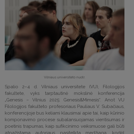
Vilniaus universiteto nuotr.
Spalio 2–4 d. Vilniaus universitete (VU), Filologijos
fakultete, vyks tarptautinė mokslinė konferencija
„Genesis – Vilnius 2025: Genesis&Mimesis“. Anot VU
Filologijos fakulteto profesoriaus Pauliaus V. Subačiaus,
konferencijoje bus keliami klausimai apie tai, kaip kūrinio
komponavimo procese subalansuojamas vientisumas ir
poetinis trapumas, kaip sufikcinimo veiksmuose gali būti
atpažįstama autoriaus pasitelkta medžiaga, kodėl