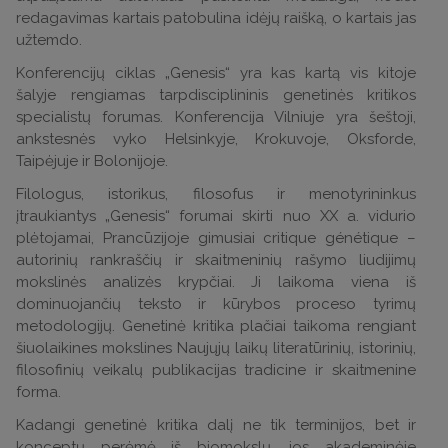
redagavimas kartais patobulina idėjų raišką, o kartais jas
užtemdo.
Konferencijų ciklas „Genesis“ yra kas kartą vis kitoje
šalyje rengiamas tarpdisciplininis genetinės kritikos
specialistų forumas. Konferencija Vilniuje yra šeštoji,
ankstesnės vyko Helsinkyje, Krokuvoje, Oksforde,
Taipėjuje ir Bolonijoje.
Filologus, istorikus, filosofus ir menotyrininkus
įtraukiantys „Genesis“ forumai skirti nuo XX a. vidurio
plėtojamai, Prancūzijoje gimusiai critique génétique –
autorinių rankraščių ir skaitmeninių rašymo liudijimų
mokslinės analizės krypčiai. Ji laikoma viena iš
dominuojančių teksto ir kūrybos proceso tyrimų
metodologijų. Genetinė kritika plačiai taikoma rengiant
šiuolaikines mokslines Naujųjų laikų literatūrinių, istorinių,
filosofinių veikalų publikacijas tradicine ir skaitmenine
forma.
Kadangi genetinė kritika dalį ne tik terminijos, bet ir
konceptų perėmė iš biomokslų, jos akademinėje