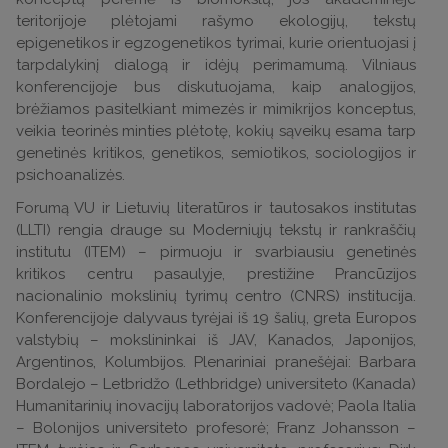
teritorijoje plėtojami rašymo ekologijų, tekstų
epigenetikos ir egzogenetikos tyrimai, kurie orientuojasi į
tarpdalykinį dialogą ir idėjų perimamumą. Vilniaus
konferencijoje bus diskutuojama, kaip analogijos,
brėžiamos pasitelkiant mimezės ir mimikrijos konceptus,
veikia teorinės minties plėtotę, kokių sąveikų esama tarp
genetinės kritikos, genetikos, semiotikos, sociologijos ir
psichoanalizės.
Forumą VU ir Lietuvių literatūros ir tautosakos institutas
(LLTI) rengia drauge su Moderniųjų tekstų ir rankraščių
institutu (ITEM) – pirmuoju ir svarbiausiu genetinės
kritikos centru pasaulyje, prestižine Prancūzijos
nacionalinio mokslinių tyrimų centro (CNRS) institucija.
Konferencijoje dalyvaus tyrėjai iš 19 šalių, greta Europos
valstybių – mokslininkai iš JAV, Kanados, Japonijos,
Argentinos, Kolumbijos. Plenariniai pranešėjai: Barbara
Bordalejo – Letbridžo (Lethbridge) universiteto (Kanada)
Humanitarinių inovacijų laboratorijos vadovė; Paola Italia
– Bolonijos universiteto profesorė; Franz Johansson –