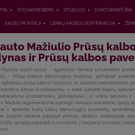
UTAI
STOJANTIESIEMS
STUDIJOS
DOKTORANTŪRA
KALBŲ MOKYKLA
LENKŲ KALBOS SERTIFIKACIJA
ŽEM
auto Mažiulio Prūsų kalbo
ynas ir Prūsų kalbos pa
Mažiulio (1926–2009) – ilgamečio Vilniaus universiteto profes
istų – Prūsų kalbos etimologijos žodynas, pirmąkart paskelb
ligtolinius prūsų kalbos žodynus. Jo autorius nebesitenkino pa
 bendros kilmės konstatavimu, o siekė pateikti išsamų kiekvi
erskaitymo problematiką, gilindamasis į jo vidinę sandarą ir 
 V. Mažiulis argumentuotai paneigė nemažai ankstesnių tyrėjų skel
bet ir apskritai baltų kalbų etimologijos problemų sprendimą
me žodyno leidime pataisyti pirmojo leidimo netikslumai, atn
žodžių aprašai papildyti nuorodomis į naujesnę mokslinę litera
ymo.