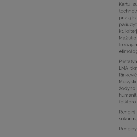
Kartu s
technolo
prūsų ka
paliudyt
kt. krit
Mažiuli
trečiaja
etimolog
Pristaty
LMA tikr
Rinkevič
Mokyklin
žodyno i
humanita
folkloro
Renginį 
sukūrimą
Renginys 