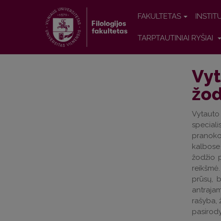
FAKULTETAS
INSTIT
TARPTAUTINIAI RYŠIAI
Vyt
žod
Vytauto 
special
pranoko 
kalbose
žodžio p
reikšmė.
prūsų, 
antraja
rašyba, 
pasirod