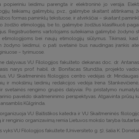
u popieriniu leidimu parengta ir elektroninė jo versija. Ele
gijų teikiamų galimybių, pvz., galimybe skaitant atitinkamą žo
lbos formas paminklų tekstuose, ir atvirkščiai – skaitant paminkl
o žodžio etimologiją, be to, galimybe žodžius klasifikuoti pag
erijus. Registruotiems vartotojams suteikiama galimybė žodyno str
o etimologijoms bei naujų etimologijų siūlymus. Tikimasi, k
m žodyno leidimui, o pati svetainė bus naudingas įrankis atei
iniuose – tyrimuose.
me dalyvaus VU Filologijos fakulteto dekanas doc. dr. Antanas
asis narys prof. habil. dr. Bonifacas Stundžia, projekto vado
ius, VU Skaitmeninės filologijos centro vedėjas dr. Mindaugas
ių ir mokslinių leidinių redakcijos vedėja Irena Stankevičienė
r svetainės rengimo grupės dalyviai. Po pristatymo numatyta n
rinio paveldo skaitmeninimo perspektyvas. Atgaivinta prūsų k
 ansamblis Kūlgrinda.
organizuoja VU Baltistikos katedra ir VU Skaitmeninės filologi
 ir renginio organizavimą remia Lietuvos mokslo taryba (sutarties 
vyks VU Filologijos fakultete (Universiteto g. 5), šalia K. Donelaič