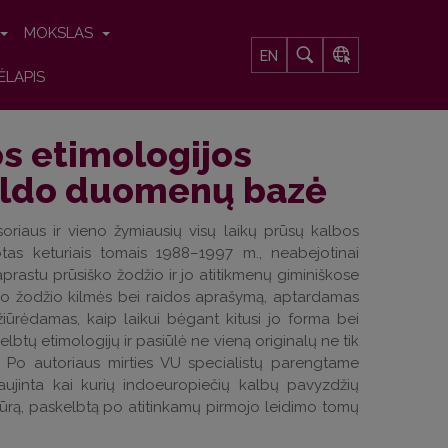
MOKSLAS
EN
ĖLAPIS
s etimologijos
veldo duomenų bazė
oriaus ir vieno žymiausių visų laikų prūsų kalbos
tas keturiais tomais 1988–1997 m., neabejotinai
prastu prūsiško žodžio ir jo atitikmenų giminiškose
eno žodžio kilmės bei raidos aprašymą, aptardamas
žiūrėdamas, kaip laikui bėgant kitusi jo forma bei
btų etimologijų ir pasiūlė ne vieną originalų ne tik
. Po autoriaus mirties VU specialistų parengtame
aujinta kai kurių indoeuropiečių kalbų pavyzdžių
tūrą, paskelbtą po atitinkamų pirmojo leidimo tomų