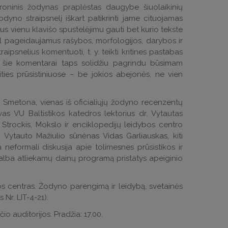
ktroninis žodynas praplėstas daugybe šiuolaikinių
dyno straipsnelį iškart patikrinti jame cituojamas
us vienu klavišo spustelėjimu gauti bet kurio tekste
al pageidaujamus rašybos, morfologijos, darybos ir
aipsnelius komentuoti, t. y. teikti kritines pastabas
ad šie komentarai taps solidžiu pagrindu būsimam
ties prūsistiniuose – be jokios abejonės, ne vien
 Smetona, vienas iš oficialiųjų žodyno recenzentų
vas VU Baltistikos katedros lektorius dr. Vytautas
 Strockis, Mokslo ir enciklopedijų leidybos centro
, Vytauto Mažiulio sūnėnas Vidas Garliauskas, kiti
eformali diskusija apie tolimesnes prūsistikos ir
alba atliekamų dainų programą pristatys apeiginio
jos centras. Žodyno parengimą ir leidybą, svetainės
Nr. LIT-4-21).
io auditorijos. Pradžia: 17.00.