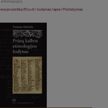
informacijos:
ww.prusistika.flf.vu.lt/zodynas/apie/Pristatymas