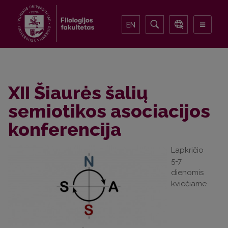
EN
XII Šiaurės šalių
semiotikos asociacijos
konferencija
Lapkričio
5-7
dienomis
kviečiame