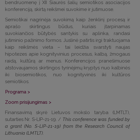
bendruomenę į XII Šiaurės šalių semiotikos asociacijos
konferenciją, skirtą reikšmei suvokime ir jutimuose.
Semiotikai nagrinėja suvokimą kaip ženklinį procesą ir
aprašo skirtingus būdus, kuriais įtarpinamas
suvokiančios būtybės santykis su aplinka, randasi
jutiminio pažinimo formos. Juslinė patirtis irgi traktuojama
kaip reikšmės vieta – tai leidžia svarstyti naujas
hipotezes apie kognityvinius procesus, kalbą, žmogaus
raidą, kultūrą ar menus. Konferencijos pranešimuose
atstovaujamos skirtingos tyrinėjimų kryptys nuo kalbinės
iki biosemiotikos, nuo kognityvinės iki kultūros
semiotikos.
Programa >
Zoom prisijungimas >
Finansavimą skyrė Lietuvos mokslo taryba (LMTLT),
sutarties Nr. S-LIP-21-19. /
This conference was funded by
a grant (No. S-LIP-21-19) from the Research Council of
Lithuania (LMTLT).