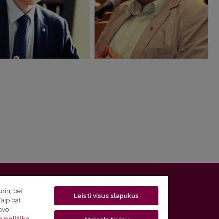
 5, LT-01131 Vilnius
rinį bei
Leisti visus slapukus
Taip pat
 5) 268 7208 | El. paštas
studijos@flf.vu.lt
savo
 politika