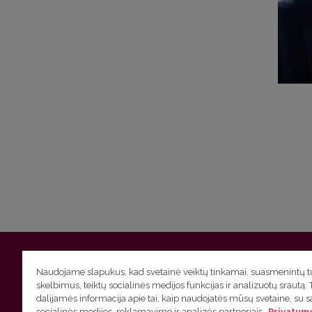
Vilniaus universitetas
Filologijos fakultetas | Universiteto g.
Naudojame slapukus, kad svetainė veiktų tinkamai, suasmenintų tu
skelbimus, teiktų socialinės medijos funkcijas ir analizuotų srautą. 
Studijų skyriaus
(studijų ir tvarkaraščio klausimai) tel. (0
dalijamės informacija apie tai, kaip naudojatės mūsų svetaine, su 
socialinės medijos, reklamavimo ir analizės partneriais.
Privatumo