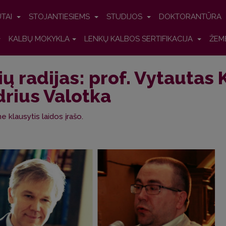
UTAI
STOJANTIESIEMS
STUDIJOS
DOKTORANTŪRA
KALBŲ MOKYKLA
LENKŲ KALBOS SERTIFIKACIJA
ŽEM
ių radijas: prof. Vytautas K
rius Valotka
e klausytis laidos įrašo.