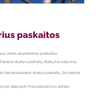
rius paskaitos
iaus vietas akademinės paskaitos:
is Pakerys skaitys paskaitą „Baltų kauzatyvinių
reta Vaicekauskienė skaitys paskaitą „Socialiniai
yviai dalyvauti. Pusvalandis bus skirtas