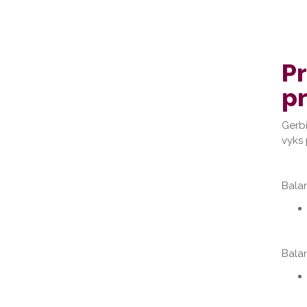
Pr
pr
Gerbi
vyks 
Balan
Balan