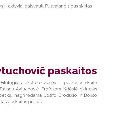
 – aktyviai dalyvauti. Pusvalandis bus skirtas
vtuchovič paskaitos
logijos fakultete viešėjo ir paskaitas skaitė
Tatjana Avtuchovič. Profesorė išdėstė ekfrazės
s poetiką, nagrinėdama Josifo Brodskio ir Boriso
ytas paskaitas puikūs.