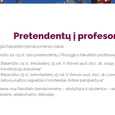
Pretendentų į profeso
gūs Fakulteto bendruomenės nariai,
džio 24–25 d. vyks pretendentų į Filologijos fakulteto profesor
Balandžio 24 d., trečiadienį, 15 val. V. Krėvės aud. doc. dr. Jurg
konstrukcijų klausimai“
Balandžio 25 d., ketvirtadienį, 15 val. V. Krėvės aud. doc. dr. Lo
lietuvių kalbos aspektai ir kontekstai. Kritinė perspektyva“
iame visą Fakulteto bendruomenę – dėstytojus ir studentus – akt
imams, atsakymams, diskusijai.