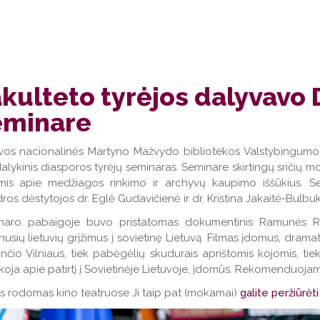
kulteto tyrėjos dalyvavo 
eminare
uvos nacionalinės Martyno Mažvydo bibliotekos Valstybingumo 
alykinis diasporos tyrėjų seminaras. Seminare skirtingų sričių mok
imis apie medžiagos rinkimo ir archyvų kaupimo iššūkius. Sem
ros dėstytojos dr. Eglė Gudavičienė ir dr. Kristina Jakaitė-Bulbu
naro pabaigoje buvo pristatomas dokumentinis Ramunės Ra
usių lietuvių grįžimus į sovietinę Lietuvą. Filmas įdomus, dramat
čio Vilniaus, tiek pabėgėlių skudurais aprištomis kojomis, tiek
oja apie patirtį į Sovietinėje Lietuvoje, įdomūs. Rekomenduoja
s rodomas kino teatruose Ji taip pat (mokamai)
galite peržiūrėti