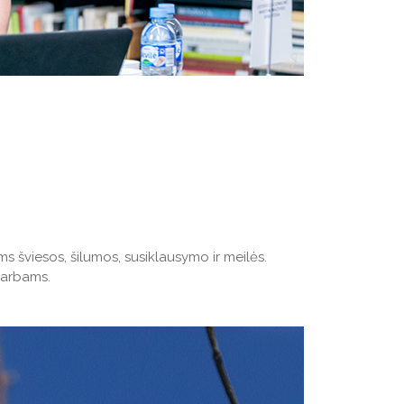
ems šviesos, šilumos, susiklausymo ir meilės.
darbams.