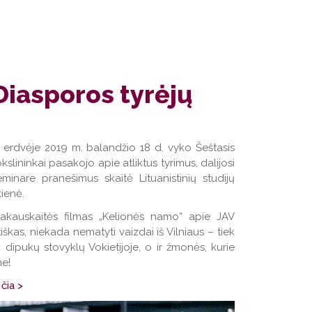
Diasporos tyrėjų
erdvėje 2019 m. balandžio 18 d. vyko Šeštasis
slininkai pasakojo apie atliktus tyrimus, dalijosi
inare pranešimus skaitė Lituanistinių studijų
kienė.
kauskaitės filmas „Kelionės namo“ apie JAV
iškas, niekada nematyti vaizdai iš Vilniaus – tiek
 dipukų stovyklų Vokietijoje, o ir žmonės, kurie
me!
 čia >