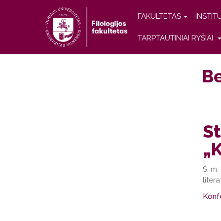
FAKULTETAS
INSTIT
TARPTAUTINIAI RYŠIAI
Be
S
„K
Š. m.
liter
Konf