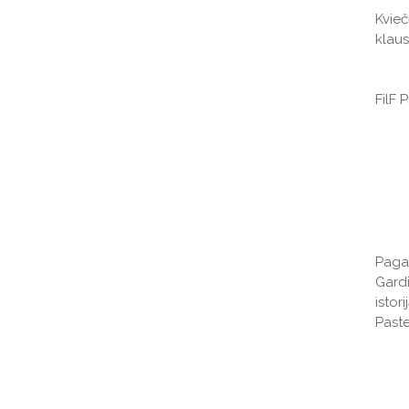
Kvieč
klaus
FilF 
Paga
Gardi
istor
Paste