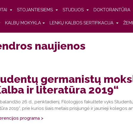
UTAI
STOJANTIESIEMS
STUDIJOS
DOKTORANTŪRA
KALBŲ MOKYKLA
LENKŲ KALBOS SERTIFIKACIJA
ŽEM
ndros naujienos
tudentų germanistų moksl
alba ir literatūra 2019“
 balandžio 26 d., penktadienį, Filologijos fakultete vyks Studen
atūra 2019“, prie kurios šiais metais prisijungė ir jaunieji kolegos 
erencijos programa >