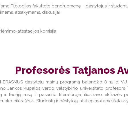
iame Filologijos fakulteto bendruomenę – dėstytojus ir studentus
imams, atsakymams, diskusijai.
Priėmimo-atestacijos komisija
Profesorės Tatjanos A
l ERASMUS dėstytojų mainų programą balandžio 8–12 d. VU Filo
no Jankos Kupalos vardo valstybinio universiteto profesorė 
iją ir teoriją rusų ir pasaulio literatūroje, iliustravo ekfrazė
rnako eilėraščius. Studentų ir dėstytojų atsiliepimai apie išklaus