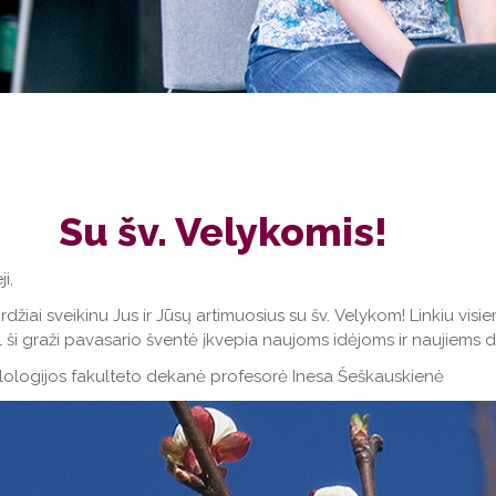
Su šv. Velykomis!
ji,
rdžiai sveikinu Jus ir Jūsų artimuosius su šv. Velykom! Linkiu visi
 ši graži pavasario šventė įkvepia naujoms idėjoms ir naujiems 
lologijos fakulteto dekanė profesorė Inesa Šeškauskienė