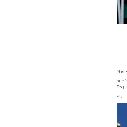
Mielie
nuoši
Tegul
VU Fi