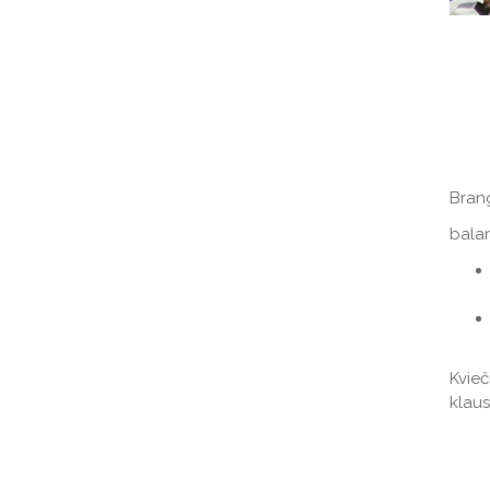
Bran
balan
Kvieč
klaus