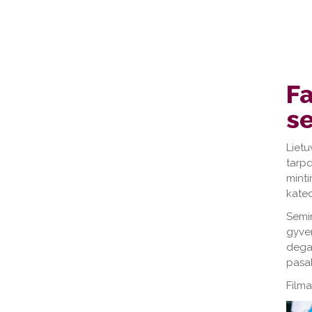
Fa
s
Liet
tarpd
mint
kated
Semi
gyven
degan
pasak
Filma