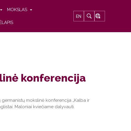
MOKSLAS
EN
ĖLAPIS
inė konferencija
tų germanistų mokslinė konferencija „Kalba ir
anglistai. Maloniai kviečiame dalyvauti.