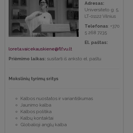
Adresas:
Universiteto g. 5,
LT-01122 Vilnius
Telefonas
: +370
5 268 7235
El. paštas:
loreta.vaicekauskiene@flf.vu.lt
Priėmimo laikas:
susitarti iš anksto el. paštu
Mokslinių tyrimų sritys
Kalbos nuostatos ir variantiškumas
Jaunimo kalba
Kalbos politika
Kalbų kontaktai
Globalioji anglų kalba