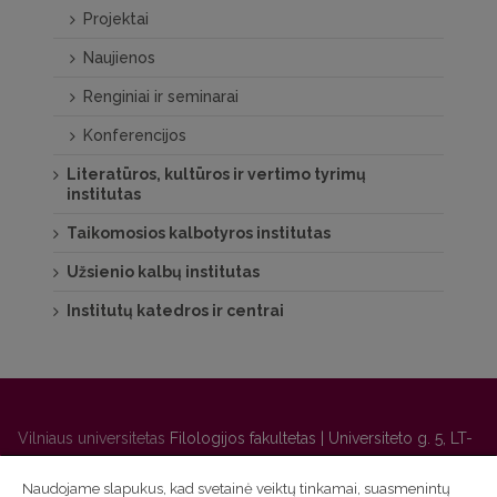
Projektai
Naujienos
Renginiai ir seminarai
Konferencijos
Literatūros, kultūros ir vertimo tyrimų
institutas
Taikomosios kalbotyros institutas
Užsienio kalbų institutas
Institutų katedros ir centrai
Vilniaus universitetas
Filologijos fakultetas | Universiteto g. 5, LT-
01131 Vilnius
Naudojame slapukus, kad svetainė veiktų tinkamai, suasmenintų
Studijų skyriaus
(studijų ir tvarkaraščio klausimai) tel. (0 5) 268