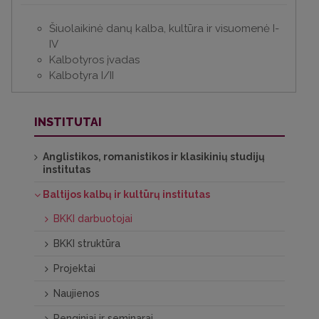
Šiuolaikinė danų kalba, kultūra ir visuomenė I-
IV
Kalbotyros įvadas
Kalbotyra I/II
INSTITUTAI
Anglistikos, romanistikos ir klasikinių studijų
institutas
Baltijos kalbų ir kultūrų institutas
BKKI darbuotojai
BKKI struktūra
Projektai
Naujienos
Renginiai ir seminarai