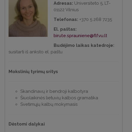
Adresas:
Universiteto 5, LT-
01122 Vilnius
Telefonas:
+370 5 268 7235
El. paštas:
birute.sprauniene@flf.vu.lt
Budėjimo laikas katedroje:
susitarti iš anksto el. paštu
Mokslinių tyrimų sritys
Skandinavų ir bendroji kalbotyra
Šiuolaikinės lietuvių kalbos gramatika
Svetimųjų kalbų mokymasis
Dėstomi dalykai