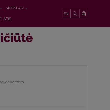
MOKSLAS
EN
ĖLAPIS
ičiūtė
logijos katedra