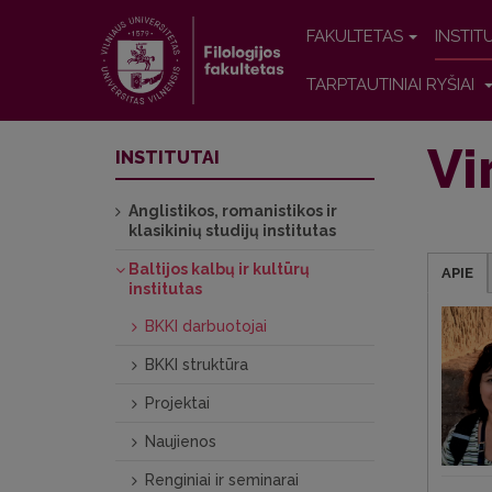
FAKULTETAS
INSTIT
TARPTAUTINIAI RYŠIAI
Vi
INSTITUTAI
Anglistikos, romanistikos ir
klasikinių studijų institutas
Baltijos kalbų ir kultūrų
APIE
institutas
BKKI darbuotojai
BKKI struktūra
Projektai
Naujienos
Renginiai ir seminarai