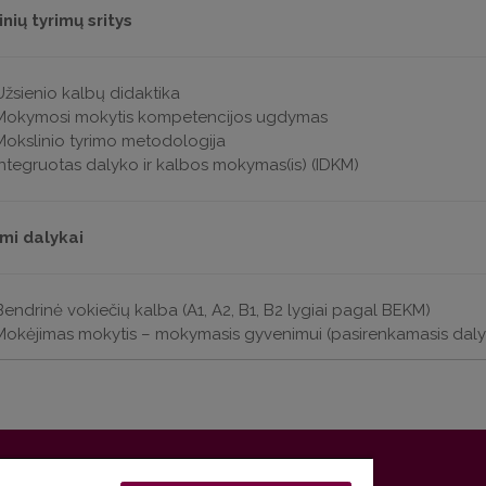
nių tyrimų sritys
Užsienio kalbų didaktika
Mokymosi mokytis kompetencijos ugdymas
Mokslinio tyrimo metodologija
Integruotas dalyko ir kalbos mokymas(is) (IDKM)
mi dalykai
Bendrinė vokiečių kalba (A1, A2, B1, B2 lygiai pagal BEKM)
Mokėjimas mokytis – mokymasis gyvenimui (pasirenkamasis daly