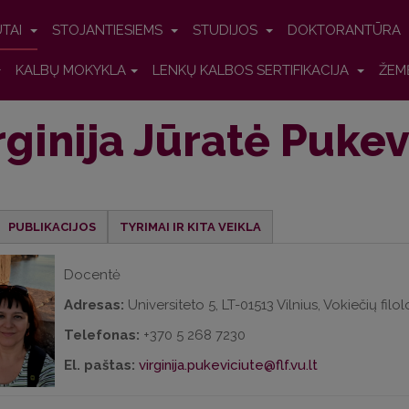
UTAI
STOJANTIESIEMS
STUDIJOS
DOKTORANTŪRA
KALBŲ MOKYKLA
LENKŲ KALBOS SERTIFIKACIJA
ŽEM
rginija Jūratė Pukev
PUBLIKACIJOS
TYRIMAI IR KITA VEIKLA
Docentė
Adresas:
Universiteto 5, LT-01513 Vilnius, Vokiečių filo
Telefonas:
+370 5 268 7230
El. paštas:
virginija.pukeviciute@flf.vu.lt