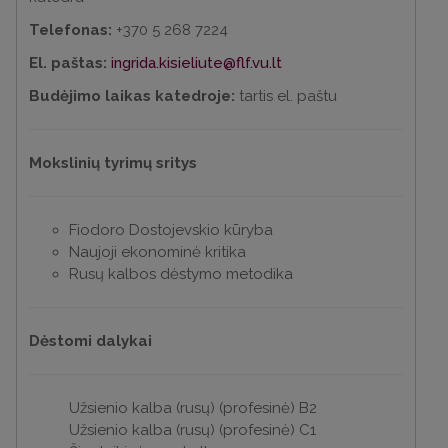
Telefonas:
+370 5 268 7224
El. paštas:
ingrida.kisieliute@flf.vu.lt
Budėjimo laikas katedroje:
tartis el. paštu
Mokslinių tyrimų sritys
Fiodoro Dostojevskio kūryba
Naujoji ekonominė kritika
Rusų kalbos dėstymo metodika
Dėstomi dalykai
Užsienio kalba (rusų) (profesinė) B2
Užsienio kalba (rusų) (profesinė) С1