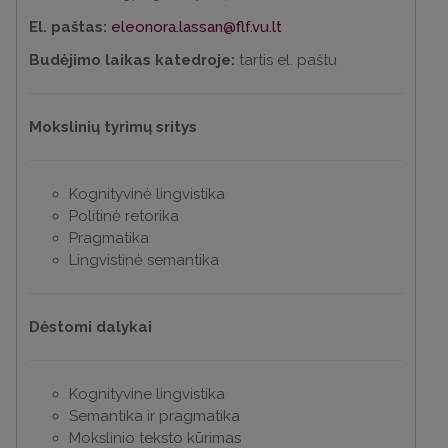
El. paštas:
eleonora.lassan@flf.vu.lt
Budėjimo laikas katedroje:
tartis el. paštu
Mokslinių tyrimų sritys
Kognityvinė lingvistika
Politinė retorika
Pragmatika
Lingvistinė semantika
Dėstomi dalykai
Kognityvine lingvistika
Semantika ir pragmatika
Mokslinio teksto kūrimas