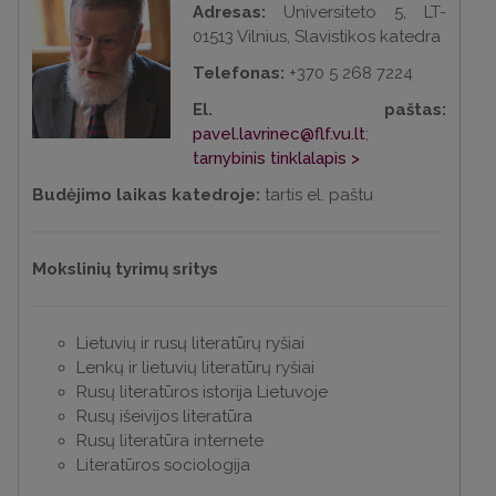
Adresas:
Universiteto 5, LT-
01513 Vilnius, Slavistikos katedra
Telefonas:
+370 5 268 7224
El. paštas:
pavel.lavrinec@flf.vu.lt
;
tarnybinis tinklalapis >
Budėjimo laikas katedroje:
tartis el. paštu
Mokslinių tyrimų sritys
Lietuvių ir rusų literatūrų ryšiai
Lenkų ir lietuvių literatūrų ryšiai
Rusų literatūros istorija Lietuvoje
Rusų išeivijos literatūra
Rusų literatūra internete
Literatūros sociologija