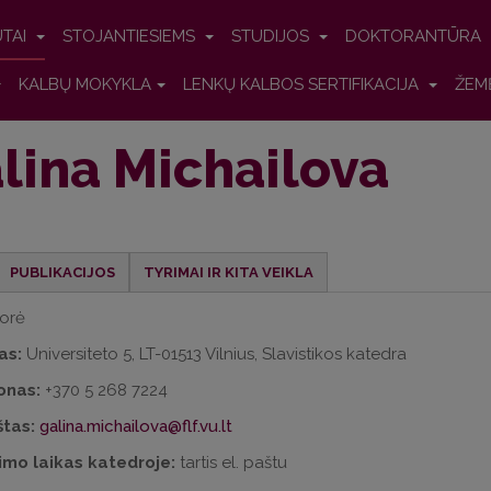
UTAI
STOJANTIESIEMS
STUDIJOS
DOKTORANTŪRA
KALBŲ MOKYKLA
LENKŲ KALBOS SERTIFIKACIJA
ŽEM
lina Michailova
PUBLIKACIJOS
TYRIMAI IR KITA VEIKLA
orė
as:
Universiteto 5, LT-01513 Vilnius, Slavistikos katedra
onas:
+370 5 268 7224
štas:
galina.michailova@flf.vu.lt
imo laikas katedroje:
tartis el. paštu