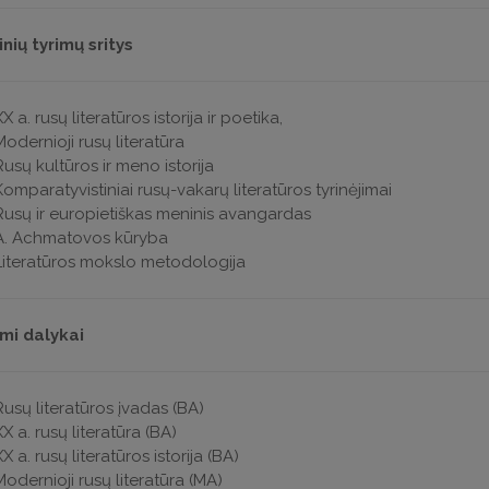
nių tyrimų sritys
Х a. rusų literatūros istorija ir poetika,
Modernioji rusų literatūra
Rusų kultūros ir meno istorija
Komparatyvistiniai rusų-vakarų literatūros tyrinėjimai
Rusų ir europietiškas meninis avangardas
A. Achmatovos kūryba
Literatūros mokslo metodologija
mi dalykai
Rusų literatūros įvadas (BA)
X a. rusų literatūra (BA)
X a. rusų literatūros istorija (BA)
Modernioji rusų literatūra (MA)