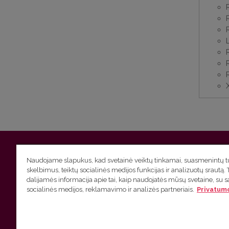
Vilniaus universitetas
Filologijos fakultetas | Universiteto g.
Naudojame slapukus, kad svetainė veiktų tinkamai, suasmenintų tu
skelbimus, teiktų socialinės medijos funkcijas ir analizuotų srautą. 
Studijų skyriaus
(studijų ir tvarkaraščio klausimai) tel. (0
dalijamės informacija apie tai, kaip naudojatės mūsų svetaine, su 
socialinės medijos, reklamavimo ir analizės partneriais.
Privatumo
Administracijos
(personalo, auditorijų ir komunikacijos kla
Lietuvių kalbos kursų klausimai
tel. (0 5) 268 7214 |
htt
VU privatumo politika