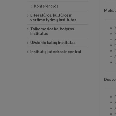
Konferencijos
Moksli
Literatūros, kultūros ir
vertimo tyrimų institutas
Х
Taikomosios kalbotyros
institutas
Užsienio kalbų institutas
Institutų katedros ir centrai
Dėsto
X
X