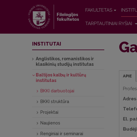
FAKULTETAS
INSTIT
TARPTAUTINIAI RYŠIAI
Ga
INSTITUTAI
Anglistikos, romanistikos ir
klasikinių studijų institutas
Baltijos kalbų ir kultūrų
APIE
institutas
Profes
BKKI darbuotojai
Adres
BKKI struktūra
Telef
Projektai
El. pa
Naujienos
Budėj
Renginiai ir seminarai