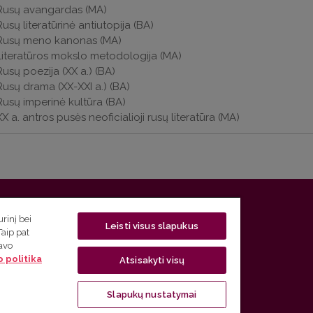
Rusų avangardas (MA)
Rusų literatūrinė antiutopija (BA)
Rusų meno kanonas (MA)
Literatūros mokslo metodologija (MA)
Rusų poezija (XX a.) (BA)
Rusų drama (XX-XXI a.) (BA)
Rusų imperinė kultūra (BA)
XX a. antros pusės neoficialioji rusų literatūra (MA)
 5, LT-01131 Vilnius
rinį bei
Leisti visus slapukus
Taip pat
 5) 268 7208 | El. paštas
studijos@flf.vu.lt
savo
 politika
usimai) tel. (0 5) 268 7207 | El. paštas
flf@flf.vu.lt
Atsisakyti visų
ps://www.flf.vu.lt/lsk
| El. paštas
andrius.apinis@flf.vu.lt
Slapukų nustatymai