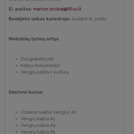
El. paštas:
marton.zsolnai@flf.vu.lt
Budėjimo laikas katedroje:
susitarti el. paštu
Mokslinių tyrimų sritys
Daugiakalbystė
Kalbų mokymas(is)
Vengrų kalba ir kultūra
Dėstomi kursai
Užsienio kalba (vengrų) A1
Vengrų kalba A1
Vengrų kalba A2
Vengrų kalba B1